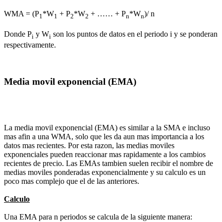
WMA = (P
*W
+ P
*W
+ …… + P
*W
)/ n
1
1
2
2
n
n
Donde P
y W
son los puntos de datos en el periodo i y se ponderan
i
i
respectivamente.
Media movil exponencial (EMA)
La media movil exponencial (EMA) es similar a la SMA e incluso
mas afin a una WMA, solo que les da aun mas importancia a los
datos mas recientes. Por esta razon, las medias moviles
exponenciales pueden reaccionar mas rapidamente a los cambios
recientes de precio. Las EMAs tambien suelen recibir el nombre de
medias moviles ponderadas exponencialmente y su calculo es un
poco mas complejo que el de las anteriores.
Calculo
Una EMA para n periodos se calcula de la siguiente manera: