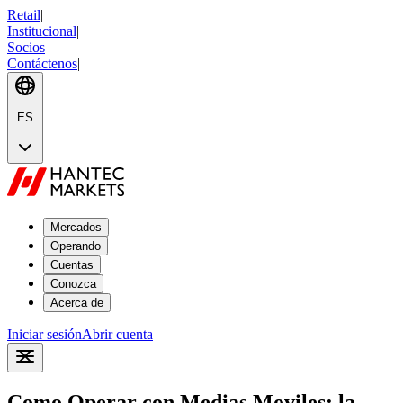
Retail
|
Institucional
|
Socios
Contáctenos
|
ES
Mercados
Operando
Cuentas
Conozca
Acerca de
Iniciar sesión
Abrir cuenta
Como Operar con Medias Moviles: la