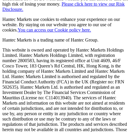
high risk of losing your money.
Please click here to view our Risk
Disclosure.
Hantec Markets use cookies to enhance your experience on our
website. By staying on our website you agree to our use of
cookies.
You can access our Cookie policy here.
Hantec Markets is a trading name of Hantec Group.
This website is owned and operated by Hantec Markets Holdings
Limited. Hantec Markets Holdings Limited, w
ith registration
number 2800583, having its registered office at Unit 4609, 46/F
Cosco Tower, 183 Queen’s Rd Central, HK, Hong Kong,
is the
holding company of Hantec Markets Limited and Hantec Markets
Ltd. Hantec Markets Limited is authorised and regulated by the
Financial Conduct Authority (FCA) in the UK (Register no: FRN
502635). Hantec Markets Ltd. is authorised and regulated as an
Investment Dealer by The Financial Services Commission of
Mauritius (License no: C114013940). The services of Hantec
Markets and information on this website are not aimed at residents
of certain jurisdictions, and are not intended for distribution to, or
use by, any person or entity in any jurisdiction or country where
such distribution or use may be contrary to any of the laws or
regulations of that jurisdiction. The products and services described
herein may not be available in all countries and jurisdictions. Those