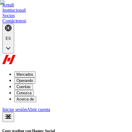
Retail
|
Institucional
|
Socios
Contáctenos
|
ES
Mercados
Operando
Cuentas
Conozca
Acerca de
Iniciar sesión
Abrir cuenta
Copy trading con
Hantec Social