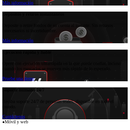
Más información
Depósitos y retiros instantáneos
Deposite o retire fondos de su cuenta al instante. Sin retrasos
innecesarios ni incertidumbre.
Más información
Ejecución rápida y fiable
Opere con ejecución ultrarrápida en la que puede confiar, incluso
cuando los mercados se mueven más rápido de lo esperado.
Pruebe una demo
Soporte humano 24/7
Reciba soporte 24/7 de personas reales, disponible en todo el
mundo.
Contáctenos
Móvil y web