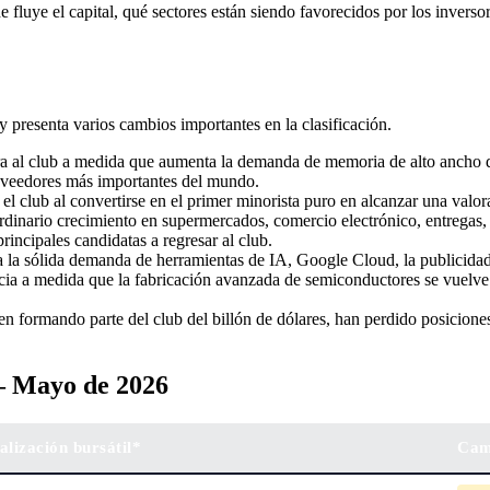
 fluye el capital, qué sectores están siendo favorecidos por los inver
 presenta varios cambios importantes en la clasificación.
a al club a medida que aumenta la demanda de memoria de alto ancho de
veedores más importantes del mundo.
l club al convertirse en el primer minorista puro en alcanzar una valor
rdinario crecimiento en supermercados, comercio electrónico, entregas, 
incipales candidatas a regresar al club.
a la sólida demanda de herramientas de IA, Google Cloud, la publicid
 a medida que la fabricación avanzada de semiconductores se vuelve cad
 formando parte del club del billón de dólares, han perdido posiciones re
 – Mayo de 2026
alización bursátil*
Cam