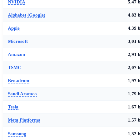
NVIDIA
5,47 
Alphabet (Google)
4,83 
Apple
4,39 
Microsoft
3,01 
Amazon
2,91 
TSMC
2,07 
Broadcom
1,97 
Saudi Aramco
1,79 
Tesla
1,67 
Meta Platforms
1,57 
Samsung
1,32 