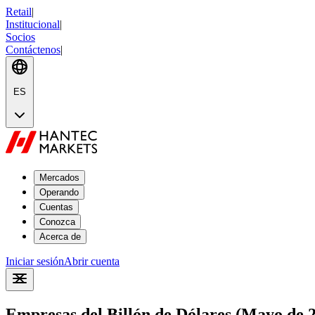
Retail
|
Institucional
|
Socios
Contáctenos
|
ES
Mercados
Operando
Cuentas
Conozca
Acerca de
Iniciar sesión
Abrir cuenta
Empresas del Billón de Dólares (Mayo de 20