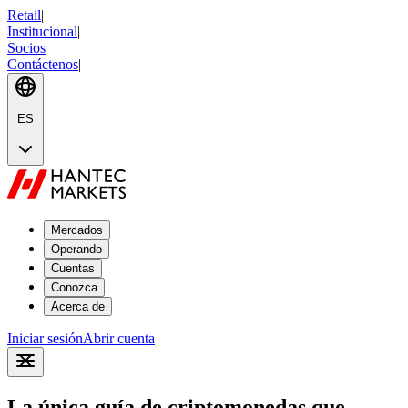
Retail
|
Institucional
|
Socios
Contáctenos
|
ES
Mercados
Operando
Cuentas
Conozca
Acerca de
Iniciar sesión
Abrir cuenta
La única guía de criptomonedas que