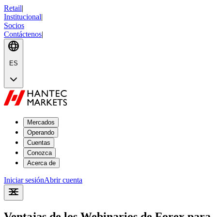
Retail
|
Institucional
|
Socios
Contáctenos
|
ES
Mercados
Operando
Cuentas
Conozca
Acerca de
Iniciar sesión
Abrir cuenta
Ventajas de los Webinarios de Forex para