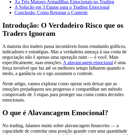
As Três Maiores Armadilhas Emocionais no Trading
A Solução em 3 Etapas para o Trading Emocional
Conclusão: Como Retomar o Controle
Introdução: O Verdadeiro Risco que os
Traders Ignoram
A maioria dos traders passa incontáveis horas estudando gráficos,
indicadores e estratégias. Mas a verdadeira ameaça à sua conta de
negociação não é apenas uma operação ruim — é você. Mais
especificamente, suas emoções.
A alavancagem emocional
é uma
força invisível que faz até os melhores setups falharem quando o
medo, a ganância ou o ego assumem o controle.
Neste artigo, vamos explorar como operar sem deixar que as
emoções prejudiquem seu progresso e compartilhar um método
comprovado de 3 etapas para proteger sua conta contra decisões
emocionais.
O que é Alavancagem Emocional?
No trading, falamos muito sobre alavancagem financeira — a
capacidade de controlar uma posição grande com uma quantidade