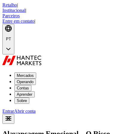
Retalho
|
Institucional
|
Parceiros
Entre em contato
|
PT
Mercados
Operando
Contas
Aprender
Sobre
Entrar
Abrir conta
Alavancagem Emocional – O Risco