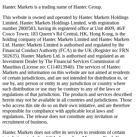
Hantec Markets is a trading name of Hantec Group.
This website is owned and operated by Hantec Markets Holdings
Limited. Hantec Markets Holdings Limited, w
ith registration
number 2800583, having its registered office at Unit 4609, 46/F
Cosco Tower, 183 Queen’s Rd Central, HK, Hong Kong,
is the
holding company of Hantec Markets Limited and Hantec Markets
Ltd. Hantec Markets Limited is authorised and regulated by the
Financial Conduct Authority (FCA) in the UK (Register no: FRN
502635). Hantec Markets Ltd. is authorised and regulated as an
Investment Dealer by The Financial Services Commission of
Mauritius (License no: C114013940). The services of Hantec
Markets and information on this website are not aimed at residents
of certain jurisdictions, and are not intended for distribution to, or
use by, any person or entity in any jurisdiction or country where
such distribution or use may be contrary to any of the laws or
regulations of that jurisdiction. The products and services described
herein may not be available in all countries and jurisdictions. Those
who access this site do so on their own initiative, and are therefore
responsible for compliance with applicable local laws and
regulations. The release does not constitute any invitation or
recruitment of business.
Hantec Markets does not offer its services to residents of certain