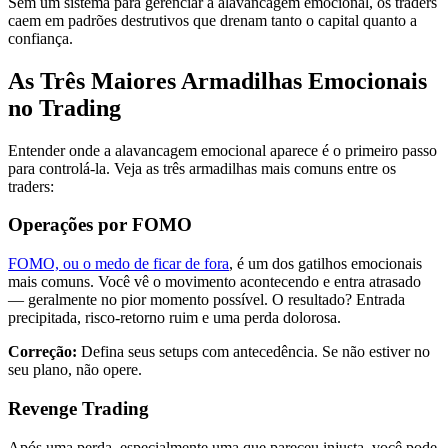
Sem um sistema para gerenciar a alavancagem emocional, os traders
caem em padrões destrutivos que drenam tanto o capital quanto a
confiança.
As Três Maiores Armadilhas Emocionais
no Trading
Entender onde a alavancagem emocional aparece é o primeiro passo
para controlá-la. Veja as três armadilhas mais comuns entre os
traders:
Operações por FOMO
FOMO, ou o medo de ficar de fora
, é um dos gatilhos emocionais
mais comuns. Você vê o movimento acontecendo e entra atrasado
— geralmente no pior momento possível. O resultado? Entrada
precipitada, risco-retorno ruim e uma perda dolorosa.
Correção:
Defina seus setups com antecedência. Se não estiver no
seu plano, não opere.
Revenge Trading
Após uma perda, especialmente uma que pareceu injusta, você pode