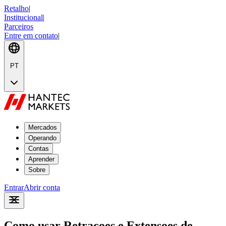
Retalho
|
Institucional
|
Parceiros
Entre em contato
|
PT
Mercados
Operando
Contas
Aprender
Sobre
Entrar
Abrir conta
Como usar Retracoes e Extensoes de