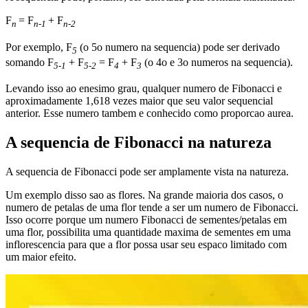
F
= F
+ F
n
n-1
n-2
Por exemplo, F
(o 5o numero na sequencia) pode ser derivado
5
somando F
+ F
= F
+ F
(o 4o e 3o numeros na sequencia).
5-1
5-2
4
3
Levando isso ao enesimo grau, qualquer numero de Fibonacci e
aproximadamente 1,618 vezes maior que seu valor sequencial
anterior. Esse numero tambem e conhecido como proporcao aurea.
A sequencia de Fibonacci na natureza
A sequencia de Fibonacci pode ser amplamente vista na natureza.
Um exemplo disso sao as flores. Na grande maioria dos casos, o
numero de petalas de uma flor tende a ser um numero de Fibonacci.
Isso ocorre porque um numero Fibonacci de sementes/petalas em
uma flor, possibilita uma quantidade maxima de sementes em uma
inflorescencia para que a flor possa usar seu espaco limitado com
um maior efeito.