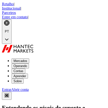
Retalho
|
Institucional
|
Parceiros
Entre em contato
|
PT
Mercados
Operando
Contas
Aprender
Sobre
Entrar
Abrir conta
Entendendo os níveis de suporte e