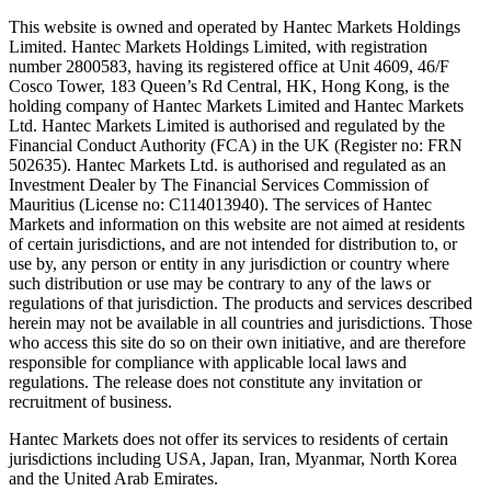
This website is owned and operated by Hantec Markets Holdings
Limited. Hantec Markets Holdings Limited, w
ith registration
number 2800583, having its registered office at Unit 4609, 46/F
Cosco Tower, 183 Queen’s Rd Central, HK, Hong Kong,
is the
holding company of Hantec Markets Limited and Hantec Markets
Ltd. Hantec Markets Limited is authorised and regulated by the
Financial Conduct Authority (FCA) in the UK (Register no: FRN
502635). Hantec Markets Ltd. is authorised and regulated as an
Investment Dealer by The Financial Services Commission of
Mauritius (License no: C114013940). The services of Hantec
Markets and information on this website are not aimed at residents
of certain jurisdictions, and are not intended for distribution to, or
use by, any person or entity in any jurisdiction or country where
such distribution or use may be contrary to any of the laws or
regulations of that jurisdiction. The products and services described
herein may not be available in all countries and jurisdictions. Those
who access this site do so on their own initiative, and are therefore
responsible for compliance with applicable local laws and
regulations. The release does not constitute any invitation or
recruitment of business.
Hantec Markets does not offer its services to residents of certain
jurisdictions including USA, Japan, Iran, Myanmar, North Korea
and the United Arab Emirates.