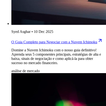
Syed Asghar
•
10 Dec 2025
O Guia Completo para Negociar com a Nuvem Ichimoku
Domine a Nuvem Ichimoku com o nosso guia definitivo!
Aprenda seus 5 componentes principais, estratégias de alta e
baixa, sinais de negociação e como aplicá-la para obter
sucesso no mercado financeiro.
análise de mercado