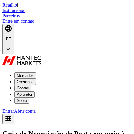
Retalho
|
Institucional
|
Parceiros
Entre em contato
|
PT
Mercados
Operando
Contas
Aprender
Sobre
Entrar
Abrir conta
Guia de Negociação de Prata em meio à