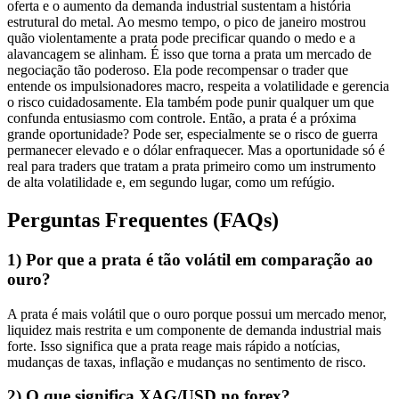
oferta e o aumento da demanda industrial sustentam a história
estrutural do metal. Ao mesmo tempo, o pico de janeiro mostrou
quão violentamente a prata pode precificar quando o medo e a
alavancagem se alinham. É isso que torna a prata um mercado de
negociação tão poderoso. Ela pode recompensar o trader que
entende os impulsionadores macro, respeita a volatilidade e gerencia
o risco cuidadosamente. Ela também pode punir qualquer um que
confunda entusiasmo com controle. Então, a prata é a próxima
grande oportunidade? Pode ser, especialmente se o risco de guerra
permanecer elevado e o dólar enfraquecer. Mas a oportunidade só é
real para traders que tratam a prata primeiro como um instrumento
de alta volatilidade e, em segundo lugar, como um refúgio.
Perguntas Frequentes (FAQs)
1) Por que a prata é tão volátil em comparação ao
ouro?
A prata é mais volátil que o ouro porque possui um mercado menor,
liquidez mais restrita e um componente de demanda industrial mais
forte. Isso significa que a prata reage mais rápido a notícias,
mudanças de taxas, inflação e mudanças no sentimento de risco.
2) O que significa XAG/USD no forex?