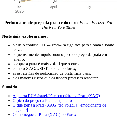
Performance de preço da prata e do ouro
.
Fonte: FactSet. Por
The New York Times
Neste guia, exploraremos:
o que o conflito EUA–Israel–Irã significa para a prata a longo
prazo,
o que realmente impulsionou o pico do preço da prata em
janeiro,
por que a prata é mais volátil que o ouro,
como o XAG/USD funciona no forex,
as estratégias de negociação de prata mais úteis,
e os maiores riscos que os traders precisam respeitar.
Sumário
A guerra EUA-Israel-Irã e seu efeito na Prata (XAG)
O pico do preço da Prata em janeiro
O que torna a Prata (XAG) tão volátil [+ emocionante de
negociar]
Como negociar Prata (XAG) no Forex