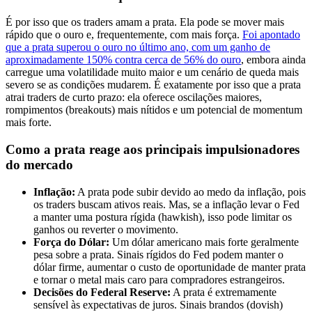
É por isso que os traders amam a prata. Ela pode se mover mais
rápido que o ouro e, frequentemente, com mais força.
Foi apontado
que a prata superou o ouro no último ano, com um ganho de
aproximadamente 150% contra cerca de 56% do ouro
, embora ainda
carregue uma volatilidade muito maior e um cenário de queda mais
severo se as condições mudarem. É exatamente por isso que a prata
atrai traders de curto prazo: ela oferece oscilações maiores,
rompimentos (breakouts) mais nítidos e um potencial de momentum
mais forte.
Como a prata reage aos principais impulsionadores
do mercado
Inflação:
A prata pode subir devido ao medo da inflação, pois
os traders buscam ativos reais. Mas, se a inflação levar o Fed
a manter uma postura rígida (hawkish), isso pode limitar os
ganhos ou reverter o movimento.
Força do Dólar:
Um dólar americano mais forte geralmente
pesa sobre a prata. Sinais rígidos do Fed podem manter o
dólar firme, aumentar o custo de oportunidade de manter prata
e tornar o metal mais caro para compradores estrangeiros.
Decisões do Federal Reserve:
A prata é extremamente
sensível às expectativas de juros. Sinais brandos (dovish)