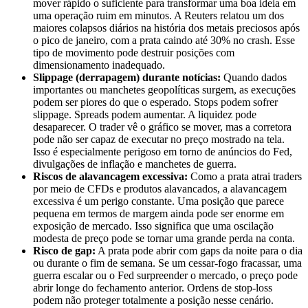
mover rápido o suficiente para transformar uma boa ideia em
uma operação ruim em minutos. A Reuters relatou um dos
maiores colapsos diários na história dos metais preciosos após
o pico de janeiro, com a prata caindo até 30% no crash. Esse
tipo de movimento pode destruir posições com
dimensionamento inadequado.
Slippage (derrapagem) durante notícias:
Quando dados
importantes ou manchetes geopolíticas surgem, as execuções
podem ser piores do que o esperado. Stops podem sofrer
slippage. Spreads podem aumentar. A liquidez pode
desaparecer. O trader vê o gráfico se mover, mas a corretora
pode não ser capaz de executar no preço mostrado na tela.
Isso é especialmente perigoso em torno de anúncios do Fed,
divulgações de inflação e manchetes de guerra.
Riscos de alavancagem excessiva:
Como a prata atrai traders
por meio de CFDs e produtos alavancados, a alavancagem
excessiva é um perigo constante. Uma posição que parece
pequena em termos de margem ainda pode ser enorme em
exposição de mercado. Isso significa que uma oscilação
modesta de preço pode se tornar uma grande perda na conta.
Risco de gap:
A prata pode abrir com gaps da noite para o dia
ou durante o fim de semana. Se um cessar-fogo fracassar, uma
guerra escalar ou o Fed surpreender o mercado, o preço pode
abrir longe do fechamento anterior. Ordens de stop-loss
podem não proteger totalmente a posição nesse cenário.