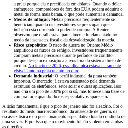
a prata porque ela é precificada em dólares. Quando o dólar
enfraquece, compradores de fora dos EUA podem adquirir o
metal de forma mais barata, o que pode aumentar a demanda.
Medos de inflação:
Metais preciosos frequentemente se
beneficiam quando os investidores se preocupam que a
inflação está corroendo o poder de compra. A Reuters
observou que o rali estava parcialmente fundamentado no
medo da insensatez fiscal e da desvalorização da moeda.
Risco geopolítico:
O risco de guerra no Oriente Médio
amplificou os fluxos de refúgio. Investidores frequentemente
compram metais preciosos durante períodos de conflito
porque desejam exposição a ativos fora do sistema direto de
crédito.
No início de 2026, essa dinâmica estava claramente
visível tanto na prata quanto no ouro
.
Demanda industrial:
O perfil industrial da prata também
importou. O mercado já estava sustentado pela demanda
estrutural de eletrônicos, setor solar e outras aplicações. Isso
não cria um pico de 300% por si só, mas fornece uma base de
compra forte quando fluxos especulativos aparecem.
A lição fundamental é que o pico de janeiro não foi aleatório. Foi o
resultado do medo macroeconômico, da ansiedade de guerra, da
escassez física e do posicionamento especulativo lotado colidindo de
uma só vez. É por isso que o movimento foi tão violento em ambas
as direções.