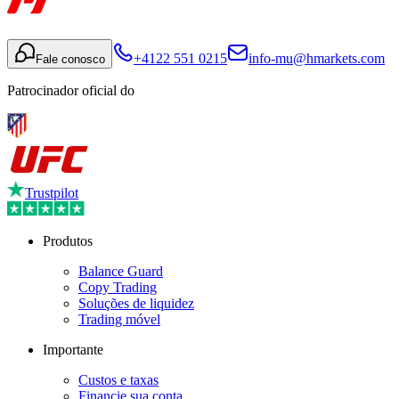
+4122 551 0215
info-mu@hmarkets.com
Fale conosco
Patrocinador oficial do
Trustpilot
Produtos
Balance Guard
Copy Trading
Soluções de liquidez
Trading móvel
Importante
Custos e taxas
Financie sua conta