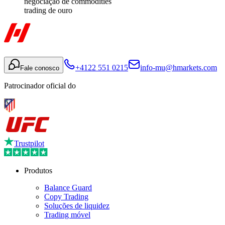
negociação de commodities
trading de ouro
+4122 551 0215
info-mu@hmarkets.com
Fale conosco
Patrocinador oficial do
Trustpilot
Produtos
Balance Guard
Copy Trading
Soluções de liquidez
Trading móvel