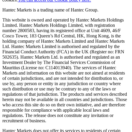
Hantec Markets is a trading name of Hantec Group.
This website is owned and operated by Hantec Markets Holdings
Limited. Hantec Markets Holdings Limited, w
ith registration
number 2800583, having its registered office at Unit 4609, 46/F
Cosco Tower, 183 Queen’s Rd Central, HK, Hong Kong,
is the
holding company of Hantec Markets Limited and Hantec Markets
Ltd. Hantec Markets Limited is authorised and regulated by the
Financial Conduct Authority (FCA) in the UK (Register no: FRN
502635). Hantec Markets Ltd. is authorised and regulated as an
Investment Dealer by The Financial Services Commission of
Mauritius (License no: C114013940). The services of Hantec
Markets and information on this website are not aimed at residents
of certain jurisdictions, and are not intended for distribution to, or
use by, any person or entity in any jurisdiction or country where
such distribution or use may be contrary to any of the laws or
regulations of that jurisdiction. The products and services described
herein may not be available in all countries and jurisdictions. Those
who access this site do so on their own initiative, and are therefore
responsible for compliance with applicable local laws and
regulations. The release does not constitute any invitation or
recruitment of business.
Hantec Markets does not offer its services to residents of certain