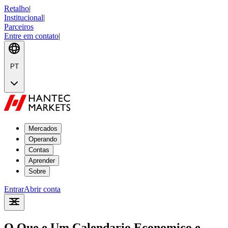
Retalho
|
Institucional
|
Parceiros
Entre em contato
|
PT
Mercados
Operando
Contas
Aprender
Sobre
Entrar
Abrir conta
O Que e Um Calendario Economico e