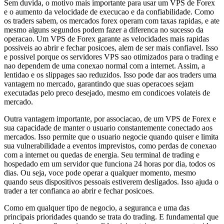
Sem duvida, o motivo mais importante para usar um VPS de Forex
e o aumento da velocidade de execucao e da confiabilidade. Como
os traders sabem, os mercados forex operam com taxas rapidas, e ate
mesmo alguns segundos podem fazer a diferenca no sucesso da
operacao. Um VPS de Forex garante as velocidades mais rapidas
possiveis ao abrir e fechar posicoes, alem de ser mais confiavel. Isso
e possivel porque os servidores VPS sao otimizados para o trading e
nao dependem de uma conexao normal com a internet. Assim, a
lentidao e os slippages sao reduzidos. Isso pode dar aos traders uma
vantagem no mercado, garantindo que suas operacoes sejam
executadas pelo preco desejado, mesmo em condicoes volateis de
mercado.
Outra vantagem importante, por associacao, de um VPS de Forex e
sua capacidade de manter o usuario constantemente conectado aos
mercados. Isso permite que o usuario negocie quando quiser e limita
sua vulnerabilidade a eventos imprevistos, como perdas de conexao
com a internet ou quedas de energia. Seu terminal de trading e
hospedado em um servidor que funciona 24 horas por dia, todos os
dias. Ou seja, voce pode operar a qualquer momento, mesmo
quando seus dispositivos pessoais estiverem desligados. Isso ajuda o
trader a ter confianca ao abrir e fechar posicoes.
Como em qualquer tipo de negocio, a seguranca e uma das
principais prioridades quando se trata do trading. E fundamental que