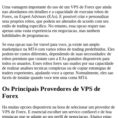
Uma vantagem importante do uso de um VPS de Forex que ainda
nao abordamos em detalhes e a capacidade de executar robos de
Forex, ou Expert Advisors (EAs). E possivel criar e personalizar
seus proprios robos, que podem ser alterados de acordo com seu
estilo de trading especifico. No entanto, essa opcao requer nao
apenas uma vasta experiencia em negociacao, mas tambem
habilidades de programacao.
Se essa opcao nao for viavel para voce, ja existe um amplo
marketplace na MT4 com varios robos de trading predefinidos. Eles
podem ter custos diferentes, dependendo de suas necessidades: de
robos premium que custam caro a EAs gratuitos disponiveis para
todos os usuarios. Esses robos forex sao usados por sua capacidade
de realizar analises tecnicas complexas ou de copiar estrategias de
traders experientes, ajudando voce a operar. Normalmente, eles sao
faceis de instalar quando voce tem uma conta MT4.
Os Principais Provedores de VPS de
Forex
Ha muitas opcoes disponiveis na hora de selecionar um provedor de
VPS de Forex. E essencial escolher um servico confiavel e de boa
reputacao que se adapte ao seu perfil de negociacao. Abaixo estao