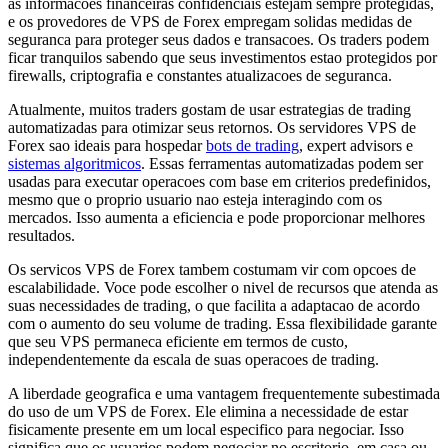
as informacoes financeiras confidenciais estejam sempre protegidas,
e os provedores de VPS de Forex empregam solidas medidas de
seguranca para proteger seus dados e transacoes. Os traders podem
ficar tranquilos sabendo que seus investimentos estao protegidos por
firewalls, criptografia e constantes atualizacoes de seguranca.
Atualmente, muitos traders gostam de usar estrategias de trading
automatizadas para otimizar seus retornos. Os servidores VPS de
Forex sao ideais para hospedar
bots de trading
, expert advisors e
sistemas algoritmicos
. Essas ferramentas automatizadas podem ser
usadas para executar operacoes com base em criterios predefinidos,
mesmo que o proprio usuario nao esteja interagindo com os
mercados. Isso aumenta a eficiencia e pode proporcionar melhores
resultados.
Os servicos VPS de Forex tambem costumam vir com opcoes de
escalabilidade. Voce pode escolher o nivel de recursos que atenda as
suas necessidades de trading, o que facilita a adaptacao de acordo
com o aumento do seu volume de trading. Essa flexibilidade garante
que seu VPS permaneca eficiente em termos de custo,
independentemente da escala de suas operacoes de trading.
A liberdade geografica e uma vantagem frequentemente subestimada
do uso de um VPS de Forex. Ele elimina a necessidade de estar
fisicamente presente em um local especifico para negociar. Isso
significa que os usuarios podem negociar no escritorio, em casa ou