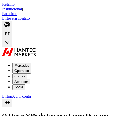
Retalho
|
Institucional
|
Parceiros
Entre em contato
|
PT
Mercados
Operando
Contas
Aprender
Sobre
Entrar
Abrir conta
O Que e VPS de Forex e Como Usar um