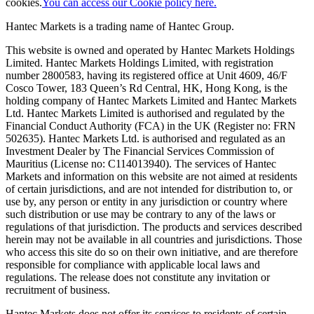
cookies.
You can access our Cookie policy here.
Hantec Markets is a trading name of Hantec Group.
This website is owned and operated by Hantec Markets Holdings
Limited. Hantec Markets Holdings Limited, w
ith registration
number 2800583, having its registered office at Unit 4609, 46/F
Cosco Tower, 183 Queen’s Rd Central, HK, Hong Kong,
is the
holding company of Hantec Markets Limited and Hantec Markets
Ltd. Hantec Markets Limited is authorised and regulated by the
Financial Conduct Authority (FCA) in the UK (Register no: FRN
502635). Hantec Markets Ltd. is authorised and regulated as an
Investment Dealer by The Financial Services Commission of
Mauritius (License no: C114013940). The services of Hantec
Markets and information on this website are not aimed at residents
of certain jurisdictions, and are not intended for distribution to, or
use by, any person or entity in any jurisdiction or country where
such distribution or use may be contrary to any of the laws or
regulations of that jurisdiction. The products and services described
herein may not be available in all countries and jurisdictions. Those
who access this site do so on their own initiative, and are therefore
responsible for compliance with applicable local laws and
regulations. The release does not constitute any invitation or
recruitment of business.
Hantec Markets does not offer its services to residents of certain