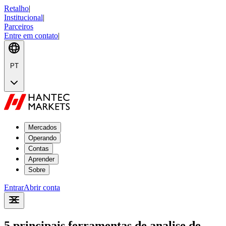
Retalho
|
Institucional
|
Parceiros
Entre em contato
|
PT
Mercados
Operando
Contas
Aprender
Sobre
Entrar
Abrir conta
5 principais ferramentas de analise de