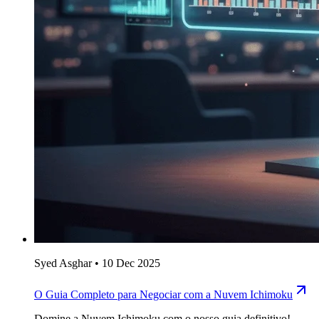
Syed Asghar
•
10 Dec 2025
O Guia Completo para Negociar com a Nuvem Ichimoku
Domine a Nuvem Ichimoku com o nosso guia definitivo!