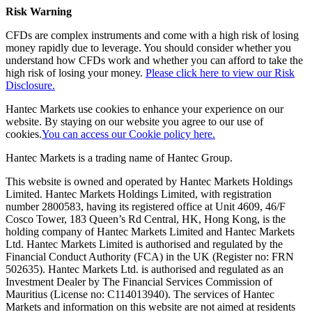
Risk Warning
CFDs are complex instruments and come with a high risk of losing
money rapidly due to leverage. You should consider whether you
understand how CFDs work and whether you can afford to take the
high risk of losing your money.
Please click here to view our Risk
Disclosure.
Hantec Markets use cookies to enhance your experience on our
website. By staying on our website you agree to our use of
cookies.
You can access our Cookie policy here.
Hantec Markets is a trading name of Hantec Group.
This website is owned and operated by Hantec Markets Holdings
Limited. Hantec Markets Holdings Limited, w
ith registration
number 2800583, having its registered office at Unit 4609, 46/F
Cosco Tower, 183 Queen’s Rd Central, HK, Hong Kong,
is the
holding company of Hantec Markets Limited and Hantec Markets
Ltd. Hantec Markets Limited is authorised and regulated by the
Financial Conduct Authority (FCA) in the UK (Register no: FRN
502635). Hantec Markets Ltd. is authorised and regulated as an
Investment Dealer by The Financial Services Commission of
Mauritius (License no: C114013940). The services of Hantec
Markets and information on this website are not aimed at residents