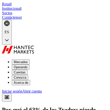
Retail
|
Institucional
|
Socios
Contáctenos
|
ES
Mercados
Operando
Cuentas
Conozca
Acerca de
Iniciar sesión
Abrir cuenta
Por qué el 63% de los Traders pierde