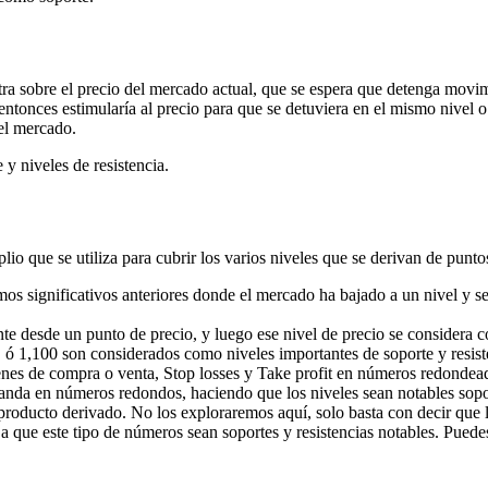
entra sobre el precio del mercado actual, que se espera que detenga mov
o entonces estimularía al precio para que se detuviera en el mismo nivel
del mercado.
y niveles de resistencia.
io que se utiliza para cubrir los varios niveles que se derivan de puntos
significativos anteriores donde el mercado ha bajado a un nivel y se h
e desde un punto de precio, y luego ese nivel de precio se considera c
1,100 son considerados como niveles importantes de soporte y resiste
enes de compra o venta, Stop losses y Take profit en números redondead
nda en números redondos, haciendo que los niveles sean notables sopor
producto derivado. No los exploraremos aquí, solo basta con decir que la
a que este tipo de números sean soportes y resistencias notables. Pue