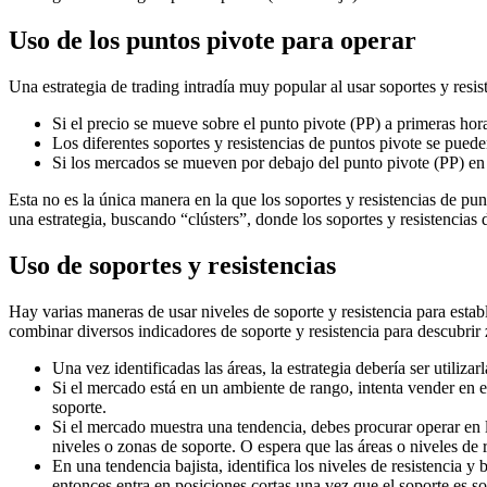
Uso de los puntos pivote para operar
Una estrategia de trading intradía muy popular al usar soportes y res
Si el precio se mueve sobre el punto pivote (PP) a primeras horas
Los diferentes soportes y resistencias de puntos pivote se pued
Si los mercados se mueven por debajo del punto pivote (PP) en la
Esta no es la única manera en la que los soportes y resistencias de pu
una estrategia, buscando “clústers”, donde los soportes y resistencias d
Uso de soportes y resistencias
Hay varias maneras de usar niveles de soporte y resistencia para establ
combinar diversos indicadores de soporte y resistencia para descubrir z
Una vez identificadas las áreas, la estrategia debería ser utilizar
Si el mercado está en un ambiente de rango, intenta vender en el
soporte.
Si el mercado muestra una tendencia, debes procurar operar en la
niveles o zonas de soporte. O espera que las áreas o niveles de r
En una tendencia bajista, identifica los niveles de resistencia y 
entonces entra en posiciones cortas una vez que el soporte es s