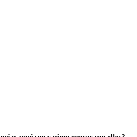
encia: ¿qué son y cómo operar con ellos?