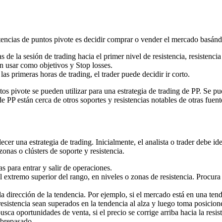
istencias de puntos pivote es decidir comprar o vender el mercado basánd
 de la sesión de trading hacia el primer nivel de resistencia, resistencia
en usar como objetivos y Stop losses.
s primeras horas de trading, el trader puede decidir ir corto.
ntos pivote se pueden utilizar para una estrategia de trading de PP. Se p
e PP están cerca de otros soportes y resistencias notables de otras fuent
ecer una estrategia de trading. Inicialmente, el analista o trader debe i
onas o clústers de soporte y resistencia.
las para entrar y salir de operaciones.
 extremo superior del rango, en niveles o zonas de resistencia. Procura 
 dirección de la tendencia. Por ejemplo, si el mercado está en una tende
esistencia sean superados en la tendencia al alza y luego toma posicione
busca oportunidades de venta, si el precio se corrige arriba hacia la resi
obrepasado.