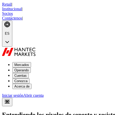
Retail
|
Institucional
|
Socios
Contáctenos
|
ES
Mercados
Operando
Cuentas
Conozca
Acerca de
Iniciar sesión
Abrir cuenta
Entendiendo los niveles de soporte y resist