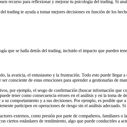
buen recurso para reflexionar y mejorar tu psicología del trading. Si an
 del trading te ayuda a tomar mejores decisiones en función de los hecho
ogía que se halla detrás del trading, incluido el impacto que pueden ten
o, la avaricia, el entusiasmo y la frustración. Todo esto puede llegar a
er consciente de estas emociones para aprender a gestionarlas de maner
ivos, por ejemplo, el sesgo de confirmación (buscar información que con
uede tener como consecuencia errores en el análisis y en la toma de deci
ar a su comportamiento y a sus decisiones. Por ejemplo, es posible que a 
emente participen en operaciones de riesgo sin el análisis adecuado. Si
factores externos, como presión por parte de compañeros, familiares o la
 con ciertos estándares de rendimiento, algo que puede conducirles a ac