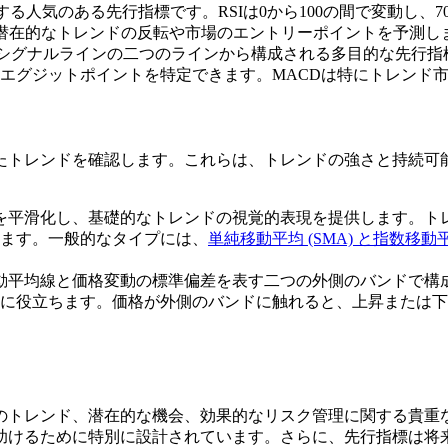
る人気のある先行指標です。RSIは0から100の間で変動し、7
て潜在的なトレンドの反転や市場のエントリーポイントを予測し
インとシグナルラインの二つのラインから構成される多目的な先
エグジットポイントを特定できます。MACDは特にトレンド
たトレンドを確認します。これらは、トレンドの強さと持続可
動を平滑化し、基礎的なトレンドの視覚的表現を提供します。
ます。一般的なタイプには、
単純移動平均 (SMA) と指数移動平均
移動平均線と価格変動の標準偏差を表す二つの外側のバンドで
に役立ちます。価格が外側のバンドに触れると、上昇または下
のトレンド、潜在的な機会、効果的なリスク管理に関する貴重
助けるために特別に設計されています。さらに、先行指標は将