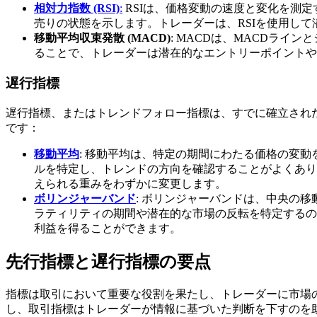
相対力指数 (RSI)
:
RSIは、価格変動の速度と変化を測定す
売りの状態を示します。トレーダーは、RSIを使用し
移動平均収束発散 (MACD)
: MACDは、MACDラ
ることで、トレーダーは潜在的なエントリーポイントや
遅行指標
遅行指標、またはトレンドフォロー指標は、すでに確立され
です：
移動平均
: 移動平均は、特定の期間にわたる価格の変
ルを特定し、トレンドの方向を確認することがよくあり
えられる重みをわずかに変更します。
ボリンジャーバンド
: ボリンジャーバンドは、中央の
ラティリティの期間や潜在的な市場の反転を特定するの
利益を得ることができます。
先行指標と遅行指標の要点
指標は取引において重要な役割を果たし、トレーダーに市場
し、取引指標はトレーダーが情報に基づいた判断を下すのを