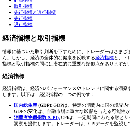
経済指標
取引指標
先行指標と遅行指標
先行指標
遅行指標
経済指標と取引指標
情報に基づいた取引判断を下すために、トレーダーはさまざ
ん。しかし、経済の全体的な健康を反映する
経済指標
と、ト
指標と取引指標の間には潜在的に重要な類似点がありますが
経済指標
経済指標は、経済のパフォーマンスやトレンドに関する洞察
します。以下は、経済指標の二つの例です：
国内総生産
(GDP)
: GDPは、特定の期間内に国の境
GDPの変化は、金融市場に重大な影響を与える可能性
消費者物価指数 (CPI)
:
CPIは、一定期間にわたる財と
洞察を提供します。トレーダーは、CPIデータを監視