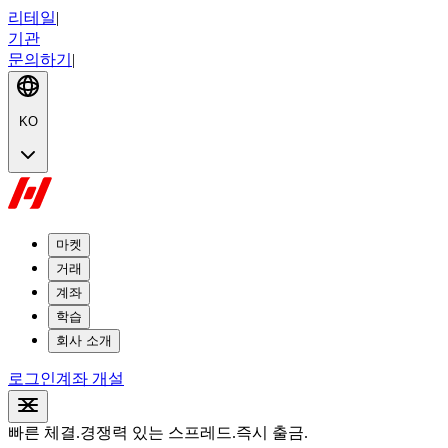
리테일
|
기관
문의하기
|
KO
마켓
거래
계좌
학습
회사 소개
로그인
계좌 개설
빠른 체결
.
경쟁력 있는 스프레드
.
즉시 출금.