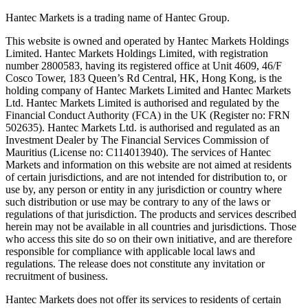
Hantec Markets is a trading name of Hantec Group.
This website is owned and operated by Hantec Markets Holdings
Limited. Hantec Markets Holdings Limited, w
ith registration
number 2800583, having its registered office at Unit 4609, 46/F
Cosco Tower, 183 Queen’s Rd Central, HK, Hong Kong,
is the
holding company of Hantec Markets Limited and Hantec Markets
Ltd. Hantec Markets Limited is authorised and regulated by the
Financial Conduct Authority (FCA) in the UK (Register no: FRN
502635). Hantec Markets Ltd. is authorised and regulated as an
Investment Dealer by The Financial Services Commission of
Mauritius (License no: C114013940). The services of Hantec
Markets and information on this website are not aimed at residents
of certain jurisdictions, and are not intended for distribution to, or
use by, any person or entity in any jurisdiction or country where
such distribution or use may be contrary to any of the laws or
regulations of that jurisdiction. The products and services described
herein may not be available in all countries and jurisdictions. Those
who access this site do so on their own initiative, and are therefore
responsible for compliance with applicable local laws and
regulations. The release does not constitute any invitation or
recruitment of business.
Hantec Markets does not offer its services to residents of certain