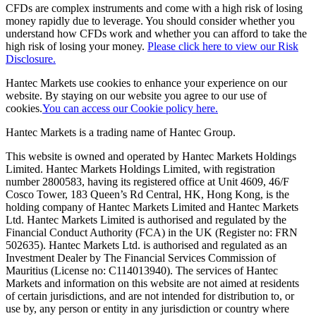
CFDs are complex instruments and come with a high risk of losing
money rapidly due to leverage. You should consider whether you
understand how CFDs work and whether you can afford to take the
high risk of losing your money.
Please click here to view our Risk
Disclosure.
Hantec Markets use cookies to enhance your experience on our
website. By staying on our website you agree to our use of
cookies.
You can access our Cookie policy here.
Hantec Markets is a trading name of Hantec Group.
This website is owned and operated by Hantec Markets Holdings
Limited. Hantec Markets Holdings Limited, w
ith registration
number 2800583, having its registered office at Unit 4609, 46/F
Cosco Tower, 183 Queen’s Rd Central, HK, Hong Kong,
is the
holding company of Hantec Markets Limited and Hantec Markets
Ltd. Hantec Markets Limited is authorised and regulated by the
Financial Conduct Authority (FCA) in the UK (Register no: FRN
502635). Hantec Markets Ltd. is authorised and regulated as an
Investment Dealer by The Financial Services Commission of
Mauritius (License no: C114013940). The services of Hantec
Markets and information on this website are not aimed at residents
of certain jurisdictions, and are not intended for distribution to, or
use by, any person or entity in any jurisdiction or country where