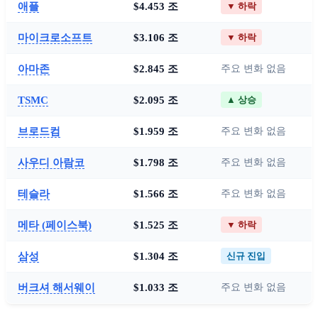
애플
$4.453 조
▼ 하락
마이크로소프트
$3.106 조
▼ 하락
아마존
$2.845 조
주요 변화 없음
TSMC
$2.095 조
▲ 상승
브로드컴
$1.959 조
주요 변화 없음
사우디 아람코
$1.798 조
주요 변화 없음
테슬라
$1.566 조
주요 변화 없음
메타 (페이스북)
$1.525 조
▼ 하락
삼성
$1.304 조
신규 진입
버크셔 해서웨이
$1.033 조
주요 변화 없음