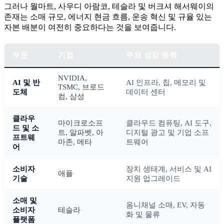
그러나 월마트, 사우디 아람코, 테슬라 및 버크셔 해서웨이의
존재는 소매 규모, 에너지 현금 흐름, 운송 혁신 및 규율 있는
자본 배분이 여전히 중요하다는 것을 보여줍니다.
부문
기업
주요 성장 동력
NVIDIA,
AI 및 반
AI 인프라, 칩, 메모리 및
TSMC, 브로드
도체
데이터 센터
컴, 삼성
클라우
마이크로소프
클라우드 컴퓨팅, AI 도구,
드 및 소
트, 알파벳, 아
디지털 광고 및 기업 소프
프트웨
마존, 메타
트웨어
어
소비자
장치 생태계, 서비스 및 AI
애플
기술
지원 업그레이드
소매 및
옴니채널 소매, EV, 자동
소비자
테슬라
화 및 물류
플랫폼