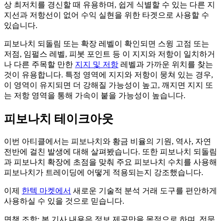
상 최저치를 경신할 때 유용하며, 쉽게 식별할 수 있는 다른 지
지선과 저항선이 없어 수익 실현을 위한 타겟으로 사용할 수
있습니다.
피보나치 되돌림 또는 확장 레벨이 확인되면 스윙 고점 또는
저점, 임펄스 레벨, 피봇 포인트 등 이 지지와 저항이 일치하거
나 다른 주목할 만한
지지 및 저항
레벨과 가까운 위치를 찾는
것이 유용합니다. 특정 영역에 지지와 저항이 뭉쳐 있는 경우,
이 영역이 유지되면 더 강해질 가능성이 높고, 깨지면 지지 또
는 저항 영역을 통해 가속이 붙을 가능성이 높습니다.
피보나치 테이크아웃
이번 아티클에서는 피보나치와 황금 비율의 기원, 역사, 자연
전반에 걸친 발생에 대해 살펴봤습니다. 또한 피보나치 되돌림
과 피보나치 확장에 초점을 맞춰 주요 피보나치 수치를 사용해
피보나치가 트레이딩에 어떻게 적용되는지 강조했습니다.
이제
한텍 마켓에서
새로운 기술적 분석 거래 도구를 편안하게
사용하실 수 있을 것으로 믿습니다.
면책 조항: 본 기사 내용은 정보 제공만을 목적으로 하며, 전문