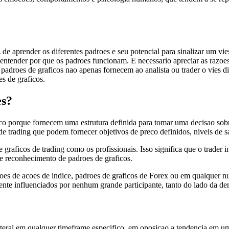
 de aprender os diferentes padroes e seu potencial para sinalizar um vie
ntender por que os padroes funcionam. E necessario apreciar as razoes
s padroes de graficos nao apenas fornecem ao analista ou trader o vies
s de graficos.
es?
cnico porque fornecem uma estrutura definida para tomar uma decisao so
de trading que podem fornecer objetivos de preco definidos, niveis de s
 graficos de trading como os profissionais. Isso significa que o trader
s e reconhecimento de padroes de graficos.
es de acoes de indice, padroes de graficos de Forex ou em qualquer nu
ente influenciados por nenhum grande participante, tanto do lado da de
ral em qualquer timeframe especifico, em oposicao a tendencia em uma