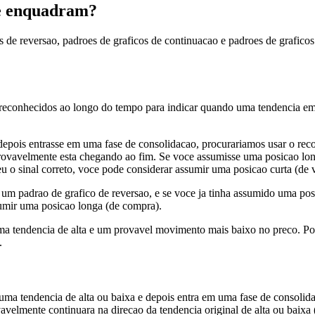
se enquadram?
oes de reversao, padroes de graficos de continuacao e padroes de grafic
reconhecidos ao longo do tempo para indicar quando uma tendencia em d
depois entrasse em uma fase de consolidacao, procurariamos usar o rec
 provavelmente esta chegando ao fim. Se voce assumisse uma posicao lon
 o sinal correto, voce pode considerar assumir uma posicao curta (de 
um padrao de grafico de reversao, e se voce ja tinha assumido uma pos
sumir uma posicao longa (de compra).
a tendencia de alta e um provavel movimento mais baixo no preco. Po
.
ma tendencia de alta ou baixa e depois entra em uma fase de consolida
velmente continuara na direcao da tendencia original de alta ou baixa 