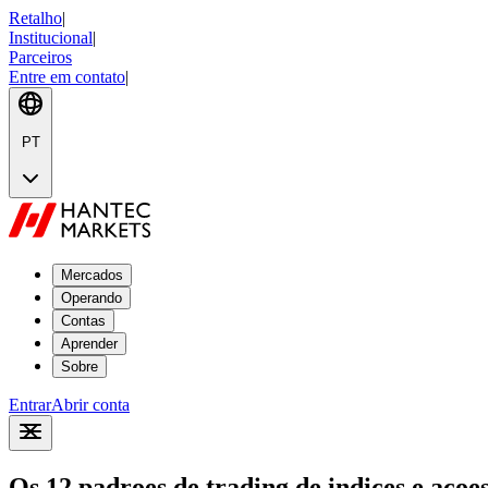
Retalho
|
Institucional
|
Parceiros
Entre em contato
|
PT
Mercados
Operando
Contas
Aprender
Sobre
Entrar
Abrir conta
Os 12 padroes de trading de indices e acoe