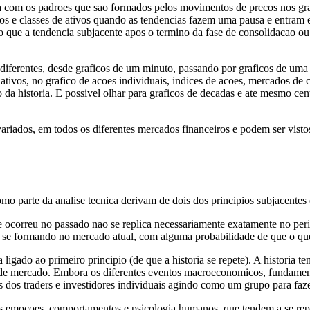
a com os padroes que sao formados pelos movimentos de precos nos g
dos e classes de ativos quando as tendencias fazem uma pausa e entram
 que a tendencia subjacente apos o termino da fase de consolidacao ou 
 diferentes, desde graficos de um minuto, passando por graficos de uma h
ativos, no grafico de acoes individuais, indices de acoes, mercados de 
 da historia. E possivel olhar para graficos de decadas e ate mesmo cen
ariados, em todos os diferentes mercados financeiros e podem ser vist
omo parte da analise tecnica derivam de dois dos principios subjacentes 
ue ocorreu no passado nao se replica necessariamente exatamente no perio
ao se formando no mercado atual, com alguma probabilidade de que o q
 ligado ao primeiro principio (de que a historia se repete). A historia 
 de mercado. Embora os diferentes eventos macroeconomicos, fundamenta
dos traders e investidores individuais agindo como um grupo para fa
das emocoes, comportamentos e psicologia humanos, que tendem a se repet