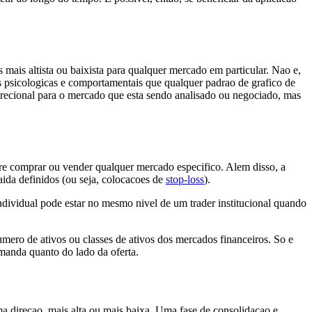
s mais altista ou baixista para qualquer mercado em particular. Nao e,
 psicologicas e comportamentais que qualquer padrao de grafico de
 direcional para o mercado que esta sendo analisado ou negociado, mas
bre comprar ou vender qualquer mercado especifico. Alem disso, a
aida definidos (ou seja, colocacoes de
stop-loss
).
 individual pode estar no mesmo nivel de um trader institucional quando
mero de ativos ou classes de ativos dos mercados financeiros. So e
manda quanto do lado da oferta.
 direcao, mais alta ou mais baixa. Uma fase de consolidacao e