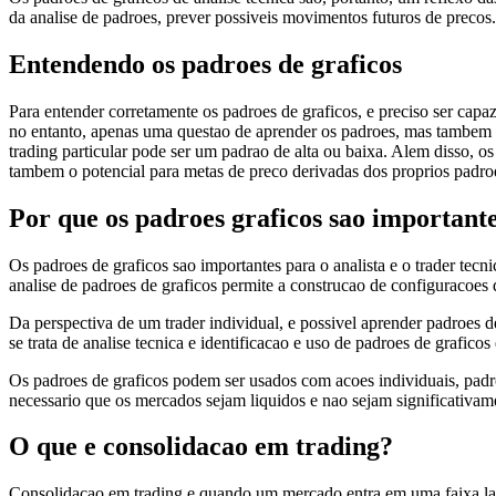
da analise de padroes, prever possiveis movimentos futuros de precos.
Entendendo os padroes de graficos
Para entender corretamente os padroes de graficos, e preciso ser capaz
no entanto, apenas uma questao de aprender os padroes, mas tambem e
trading particular pode ser um padrao de alta ou baixa. Alem disso, o
tambem o potencial para metas de preco derivadas dos proprios padroe
Por que os padroes graficos sao important
Os padroes de graficos sao importantes para o analista e o trader te
analise de padroes de graficos permite a construcao de configuracoes 
Da perspectiva de um trader individual, e possivel aprender padroes de
se trata de analise tecnica e identificacao e uso de padroes de grafico
Os padroes de graficos podem ser usados com acoes individuais, padro
necessario que os mercados sejam liquidos e nao sejam significativam
O que e consolidacao em trading?
Consolidacao em trading e quando um mercado entra em uma faixa late