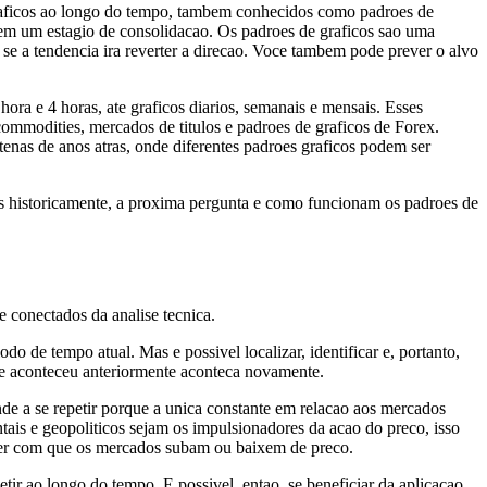
raficos ao longo do tempo, tambem conhecidos como padroes de
 em um estagio de consolidacao. Os padroes de graficos sao uma
se a tendencia ira reverter a direcao. Voce tambem pode prever o alvo
ora e 4 horas, ate graficos diarios, semanais e mensais. Esses
commodities, mercados de titulos e padroes de graficos de Forex.
tenas de anos atras, onde diferentes padroes graficos podem ser
os historicamente, a proxima pergunta e como funcionam os padroes de
e conectados da analise tecnica.
do de tempo atual. Mas e possivel localizar, identificar e, portanto,
ue aconteceu anteriormente aconteca novamente.
tende a se repetir porque a unica constante em relacao aos mercados
is e geopoliticos sejam os impulsionadores da acao do preco, isso
zer com que os mercados subam ou baixem de preco.
ir ao longo do tempo. E possivel, entao, se beneficiar da aplicacao