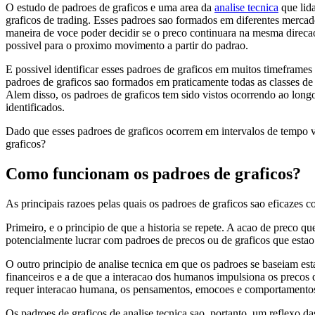
O estudo de padroes de graficos e uma area da
analise tecnica
que lid
graficos de trading. Esses padroes sao formados em diferentes merca
maneira de voce poder decidir se o preco continuara na mesma direcao
possivel para o proximo movimento a partir do padrao.
E possivel identificar esses padroes de graficos em muitos timeframes
padroes de graficos sao formados em praticamente todas as classes de 
Alem disso, os padroes de graficos tem sido vistos ocorrendo ao longo
identificados.
Dado que esses padroes de graficos ocorrem em intervalos de tempo v
graficos?
Como funcionam os padroes de graficos?
As principais razoes pelas quais os padroes de graficos sao eficazes c
Primeiro, e o principio de que a historia se repete. A acao de preco q
potencialmente lucrar com padroes de precos ou de graficos que est
O outro principio de analise tecnica em que os padroes se baseiam esta
financeiros e a de que a interacao dos humanos impulsiona os precos
requer interacao humana, os pensamentos, emocoes e comportamentos 
Os padroes de graficos de analise tecnica sao, portanto, um reflexo 