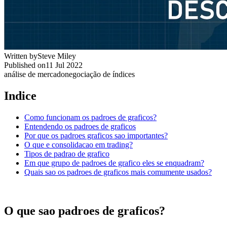
Written by
Steve Miley
Published on
11 Jul 2022
análise de mercado
negociação de índices
Indice
Como funcionam os padroes de graficos?
Entendendo os padroes de graficos
Por que os padroes graficos sao importantes?
O que e consolidacao em trading?
Tipos de padrao de grafico
Em que grupo de padroes de grafico eles se enquadram?
Quais sao os padroes de graficos mais comumente usados?
O que sao padroes de graficos?