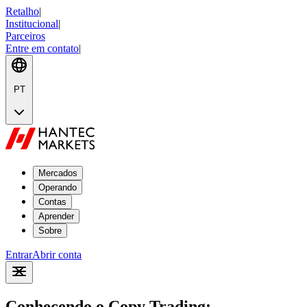
Retalho
|
Institucional
|
Parceiros
Entre em contato
|
PT
Mercados
Operando
Contas
Aprender
Sobre
Entrar
Abrir conta
Conhecendo o Copy Trading: