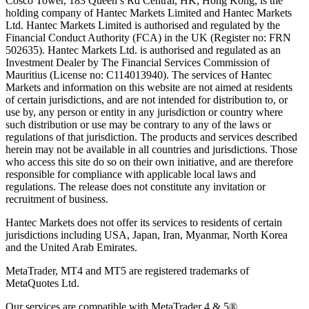
Cosco Tower, 183 Queen’s Rd Central, HK, Hong Kong,
is the
holding company of Hantec Markets Limited and Hantec Markets
Ltd. Hantec Markets Limited is authorised and regulated by the
Financial Conduct Authority (FCA) in the UK (Register no: FRN
502635). Hantec Markets Ltd. is authorised and regulated as an
Investment Dealer by The Financial Services Commission of
Mauritius (License no: C114013940). The services of Hantec
Markets and information on this website are not aimed at residents
of certain jurisdictions, and are not intended for distribution to, or
use by, any person or entity in any jurisdiction or country where
such distribution or use may be contrary to any of the laws or
regulations of that jurisdiction. The products and services described
herein may not be available in all countries and jurisdictions. Those
who access this site do so on their own initiative, and are therefore
responsible for compliance with applicable local laws and
regulations. The release does not constitute any invitation or
recruitment of business.
Hantec Markets does not offer its services to residents of certain
jurisdictions including USA, Japan, Iran, Myanmar, North Korea
and the United Arab Emirates.
MetaTrader, MT4 and MT5 are registered trademarks of
MetaQuotes Ltd.
Our services are compatible with MetaTrader 4 & 5®.