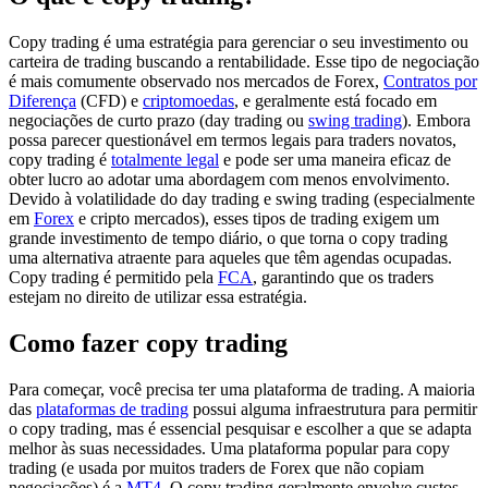
Copy trading é uma estratégia para gerenciar o seu investimento ou
carteira de trading buscando a rentabilidade. Esse tipo de negociação
é mais comumente observado nos mercados de Forex,
Contratos por
Diferença
(CFD) e
criptomoedas
, e geralmente está focado em
negociações de curto prazo (day trading ou
swing trading
). Embora
possa parecer questionável em termos legais para traders novatos,
copy trading é
totalmente legal
e pode ser uma maneira eficaz de
obter lucro ao adotar uma abordagem com menos envolvimento.
Devido à volatilidade do day trading e swing trading (especialmente
em
Forex
e cripto mercados), esses tipos de trading exigem um
grande investimento de tempo diário, o que torna o copy trading
uma alternativa atraente para aqueles que têm agendas ocupadas.
Copy trading é permitido pela
FCA
, garantindo que os traders
estejam no direito de utilizar essa estratégia.
Como fazer copy trading
Para começar, você precisa ter uma plataforma de trading. A maioria
das
plataformas de trading
possui alguma infraestrutura para permitir
o copy trading, mas é essencial pesquisar e escolher a que se adapta
melhor às suas necessidades. Uma plataforma popular para copy
trading (e usada por muitos traders de Forex que não copiam
negociações) é a
MT4
. O copy trading geralmente envolve custos,