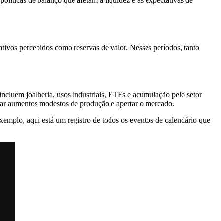
líticas de balanço que afetam a liquidez e as expectativas de
tivos percebidos como reservas de valor. Nesses períodos, tanto
 incluem joalheria, usos industriais, ETFs e acumulação pelo setor
rar aumentos modestos de produção e apertar o mercado.
xemplo, aqui está um registro de todos os eventos de calendário que