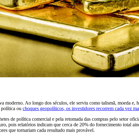
serva moderno. Ao longo dos séculos, ele serviu como talismã, moeda e,
 política ou
choques geopolíticos, os investidores recorrem cada vez ma
es de política comercial e pela retomada das compras pelo setor ofic
uro, pois relatórios indicam que cerca de 20% do fornecimento total ai
ores que tornariam cada resultado mais provável.