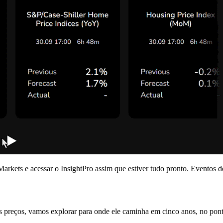
rkets e acessar o InsightPro assim que estiver tudo pronto. Eventos de
s preços, vamos explorar para onde ele caminha em cinco anos, no pont