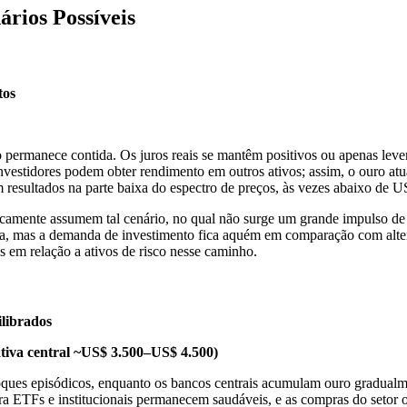
rios Possíveis
tos
o permanece contida. Os juros reais se mantêm positivos ou apenas leve
investidores podem obter rendimento em outros ativos; assim, o ouro 
m resultados na parte baixa do espectro de preços, às vezes abaixo de U
ricamente assumem tal cenário, no qual não surge um grande impulso de 
nua, mas a demanda de investimento fica aquém em comparação com alte
s em relação a ativos de risco nesse caminho.
ilibrados
tiva central ~US$ 3.500–US$ 4.500)
ques episódicos, enquanto os bancos centrais acumulam ouro gradualme
a ETFs e institucionais permanecem saudáveis, e as compras do setor of