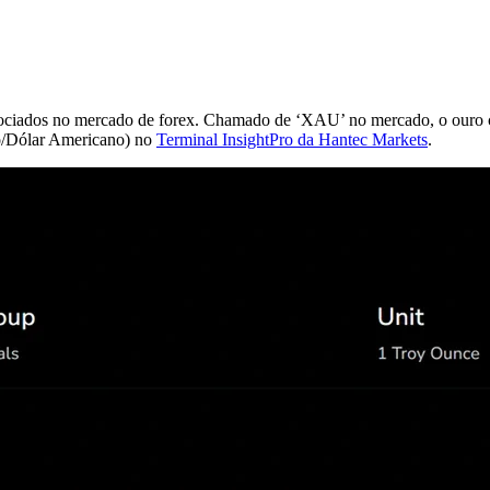
egociados no mercado de forex. Chamado de ‘XAU’ no mercado, o ouro c
o/Dólar Americano) no
Terminal InsightPro da Hantec Markets
.