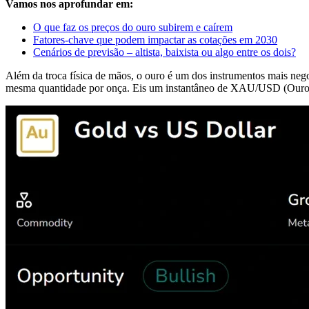
Vamos nos aprofundar em:
O que faz os preços do ouro subirem e caírem
Fatores-chave que podem impactar as cotações em 2030
Cenários de previsão – altista, baixista ou algo entre os dois?
Além da troca física de mãos, o ouro é um dos instrumentos mais n
mesma quantidade por onça. Eis um instantâneo de XAU/USD (Our