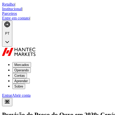
Retalho
|
Institucional
|
Parceiros
Entre em contato
|
PT
Mercados
Operando
Contas
Aprender
Sobre
Entrar
Abrir conta
Previsão do Preço do Ouro em 2030: Cenár