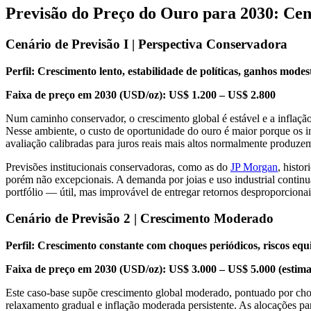
Previsão do Preço do Ouro para 2030: Cená
Cenário de Previsão I | Perspectiva Conservadora
Perfil: Crescimento lento, estabilidade de políticas, ganhos modes
Faixa de preço em 2030 (USD/oz): US$ 1.200 – US$ 2.800
Num caminho conservador, o crescimento global é estável e a inflaçã
Nesse ambiente, o custo de oportunidade do ouro é maior porque os 
avaliação calibradas para juros reais mais altos normalmente produze
Previsões institucionais conservadoras, como as do
JP Morgan
, histo
porém não excepcionais. A demanda por joias e uso industrial conti
portfólio — útil, mas improvável de entregar retornos desproporcionai
Cenário de Previsão 2 | Crescimento Moderado
Perfil: Crescimento constante com choques periódicos, riscos equ
Faixa de preço em 2030 (USD/oz): US$ 3.000 – US$ 5.000 (estima
Este caso-base supõe crescimento global moderado, pontuado por cho
relaxamento gradual e inflação moderada persistente. As alocações par