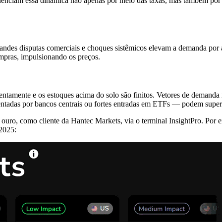
uenciam essa dinâmica não apenas por meio das taxas, mas também por po
randes disputas comerciais e choques sistêmicos elevam a demanda por a
ompras, impulsionando os preços.
 lentamente e os estoques acima do solo são finitos. Vetores de demanda
tentadas por bancos centrais ou fortes entradas em ETFs — podem supe
ouro, como cliente da Hantec Markets, via o terminal InsightPro. Por e
2025: