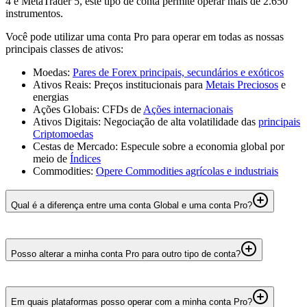
4 e MetaTrader 5, este tipo de conta permite operar mais de 2.650
instrumentos.
Você pode utilizar uma conta Pro para operar em todas as nossas
principais classes de ativos:
Moedas:
Pares de Forex principais, secundários e exóticos
Ativos Reais: Preços institucionais para
Metais Preciosos
e
energias
Ações Globais: CFDs de
Ações internacionais
Ativos Digitais: Negociação de alta volatilidade das
principais
Criptomoedas
Cestas de Mercado: Especule sobre a economia global por
meio de
Índices
Commodities:
Opere Commodities agrícolas e industriais
Qual é a diferença entre uma conta Global e uma conta Pro?
A conta Global foi criada como uma conta versátil e flexível,
adequada para a maioria dos estilos de trading, oferecendo acesso a
Posso alterar a minha conta Pro para outro tipo de conta?
todos os instrumentos disponíveis com spreads competitivos e
preços sem comissão disponíveis em instrumentos selecionados. A
Não. Depois de criada, a sua conta de trading Global não pode ser
conta Pro foi concebida para traders mais ativos que procuram
alterada. No entanto, pode abrir contas de trading adicionais
estruturas de preços mais competitivas e maior controle sobre os
Em quais plataformas posso operar com a minha conta Pro?
diretamente através do seu portal do cliente caso queira experimentar
custos de negociação, com spreads reduzidos e baixas comissões