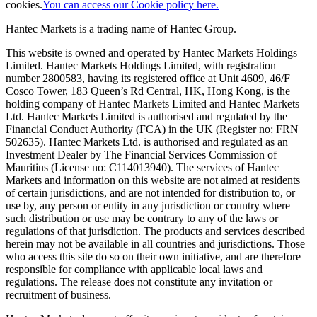
cookies.
You can access our Cookie policy here.
Hantec Markets is a trading name of Hantec Group.
This website is owned and operated by Hantec Markets Holdings
Limited. Hantec Markets Holdings Limited, w
ith registration
number 2800583, having its registered office at Unit 4609, 46/F
Cosco Tower, 183 Queen’s Rd Central, HK, Hong Kong,
is the
holding company of Hantec Markets Limited and Hantec Markets
Ltd. Hantec Markets Limited is authorised and regulated by the
Financial Conduct Authority (FCA) in the UK (Register no: FRN
502635). Hantec Markets Ltd. is authorised and regulated as an
Investment Dealer by The Financial Services Commission of
Mauritius (License no: C114013940). The services of Hantec
Markets and information on this website are not aimed at residents
of certain jurisdictions, and are not intended for distribution to, or
use by, any person or entity in any jurisdiction or country where
such distribution or use may be contrary to any of the laws or
regulations of that jurisdiction. The products and services described
herein may not be available in all countries and jurisdictions. Those
who access this site do so on their own initiative, and are therefore
responsible for compliance with applicable local laws and
regulations. The release does not constitute any invitation or
recruitment of business.