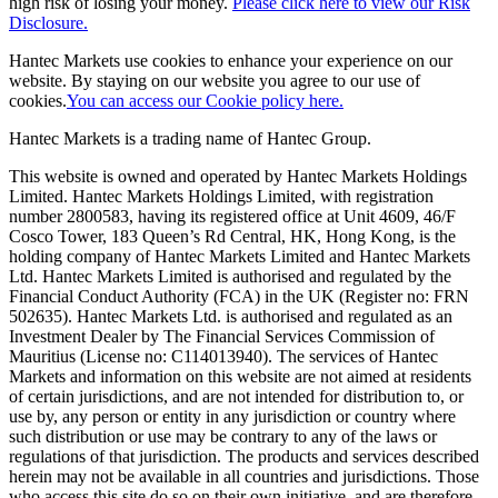
high risk of losing your money.
Please click here to view our Risk
Disclosure.
Hantec Markets use cookies to enhance your experience on our
website. By staying on our website you agree to our use of
cookies.
You can access our Cookie policy here.
Hantec Markets is a trading name of Hantec Group.
This website is owned and operated by Hantec Markets Holdings
Limited. Hantec Markets Holdings Limited, w
ith registration
number 2800583, having its registered office at Unit 4609, 46/F
Cosco Tower, 183 Queen’s Rd Central, HK, Hong Kong,
is the
holding company of Hantec Markets Limited and Hantec Markets
Ltd. Hantec Markets Limited is authorised and regulated by the
Financial Conduct Authority (FCA) in the UK (Register no: FRN
502635). Hantec Markets Ltd. is authorised and regulated as an
Investment Dealer by The Financial Services Commission of
Mauritius (License no: C114013940). The services of Hantec
Markets and information on this website are not aimed at residents
of certain jurisdictions, and are not intended for distribution to, or
use by, any person or entity in any jurisdiction or country where
such distribution or use may be contrary to any of the laws or
regulations of that jurisdiction. The products and services described
herein may not be available in all countries and jurisdictions. Those
who access this site do so on their own initiative, and are therefore