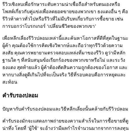
รีวิวเชิงลบเพื่อรักษาระดับความน่าเชื่อถือสำหรับตนเองหรือ
โพสต์เกี่ยวกับคู่แข่งเพื่อลดยอดขายของพวกเขา ธงแดงอื่น ๆ คือ
รีวิวห้าดาวทั่วไปหรือรีวิวที่ไม่มีบริบทเกี่ยวกับการซื้อขาย เช่น
การบอกว่าโบรกเกอร์ ‘เปลี่ยนชีวิตของพวกเขา’
เพื่อหลีกเลี่ยงรีวิวปลอมเหล่านี้และค้นหาโอกาสที่ดีที่สุดในฐานะ
ผู้ค้า คุณต้องใช้การคิดเชิงวิพากษ์และถือว่าทุกรีวิวด้วยความ
สงสัย คุณควรพยายามตรวจสอบแหล่งที่มาของรีวิว ดูว่ามีหลัก
ฐานใด ๆ ที่สนับสนุนข้อเรียกร้องของพวกเขาหรือไม่ และระวัง
ธงแดง สุดท้ายแล้ว ผู้ค้าต้องตัดสินความถูกต้องของโอกาส และ
หากบางสิ่งดูดีเกินไปที่จะเป็นจริง วิธีที่รอบคอบคือการหยุดและ
สะท้อน
คำรับรองปลอม
ปัญหากับคำรับรองปลอมและวิธีหลีกเลี่ยงนั้นคล้ายกับรีวิวปลอม
คำรับรองมักจะแสดงภาพถ่ายของความสำเร็จในการซื้อขายที่ดู
น่าทึ่ง โดยที่ ‘ผู้ใช้’ จะอ้างว่ามีผลกำไรจำนวนมากจากการลงทุน