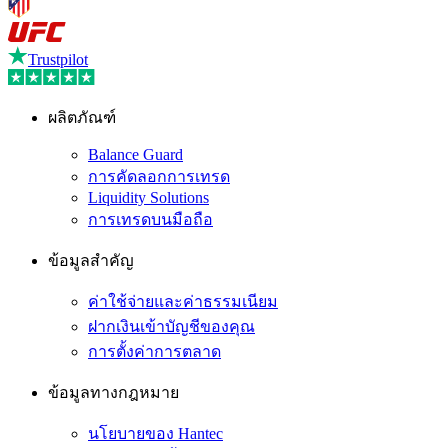
Trustpilot
ผลิตภัณฑ์
Balance Guard
การคัดลอกการเทรด
Liquidity Solutions
การเทรดบนมือถือ
ข้อมูลสำคัญ
ค่าใช้จ่ายและค่าธรรมเนียม
ฝากเงินเข้าบัญชีของคุณ
การตั้งค่าการตลาด
ข้อมูลทางกฎหมาย
นโยบายของ Hantec