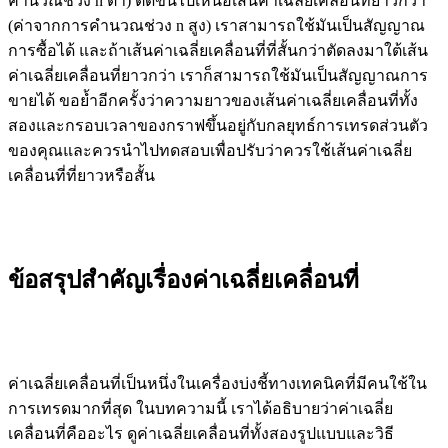
คำนวณช่วง n ต่ำ) ตัดขึ้นไปเหนือเส้นค่าเฉลี่ยเคลื่อนที่ยาวกว่า
(ค่าจากการคำนวณช่วง n สูง) เราสามารถใช้มันเป็นสัญญาณ
การซื้อได้ และถ้าเส้นค่าเฉลี่ยเคลื่อนที่ที่สั้นกว่าตัดลงมาใต้เส้น
ค่าเฉลี่ยเคลื่อนที่ยาวกว่า เราก็สามารถใช้มันเป็นสัญญาณการ
ขายได้ ขอย้ำอีกครั้งว่าความยาวของเส้นค่าเฉลี่ยเคลื่อนที่ทั้ง
สองและกรอบเวลาของกราฟขึ้นอยู่กับกลยุทธ์การเทรดส่วนตัว
ของคุณและควรนำไปทดสอบเพื่อปรับว่าควรใช้เส้นค่าเฉลี่ย
เคลื่อนที่ที่ยาวหรือสั้น
ข้อสรุปสำคัญเรื่องค่าเฉลี่ยเคลื่อนที่
ค่าเฉลี่ยเคลื่อนที่เป็นหนึ่งในเครื่องบ่งชี้ทางเทคนิคที่มีคนใช้ใน
การเทรดมากที่สุด ในบทความนี้ เราได้อธิบายว่าค่าเฉลี่ย
เคลื่อนที่คืออะไร ดูค่าเฉลี่ยเคลื่อนที่ทั้งสองรูปแบบและวิธี