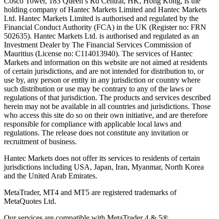
Cosco Tower, 183 Queen’s Rd Central, HK, Hong Kong,
is the
holding company of Hantec Markets Limited and Hantec Markets
Ltd. Hantec Markets Limited is authorised and regulated by the
Financial Conduct Authority (FCA) in the UK (Register no: FRN
502635). Hantec Markets Ltd. is authorised and regulated as an
Investment Dealer by The Financial Services Commission of
Mauritius (License no: C114013940). The services of Hantec
Markets and information on this website are not aimed at residents
of certain jurisdictions, and are not intended for distribution to, or
use by, any person or entity in any jurisdiction or country where
such distribution or use may be contrary to any of the laws or
regulations of that jurisdiction. The products and services described
herein may not be available in all countries and jurisdictions. Those
who access this site do so on their own initiative, and are therefore
responsible for compliance with applicable local laws and
regulations. The release does not constitute any invitation or
recruitment of business.
Hantec Markets does not offer its services to residents of certain
jurisdictions including USA, Japan, Iran, Myanmar, North Korea
and the United Arab Emirates.
MetaTrader, MT4 and MT5 are registered trademarks of
MetaQuotes Ltd.
Our services are compatible with MetaTrader 4 & 5®.