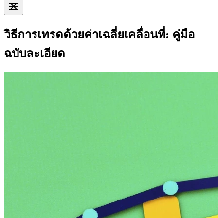
วิธีการเทรดด้วยค่าเฉลี่ยเคลื่อนที่: คู่มือ
ฉบับละเอียด