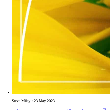
Steve Miley
•
23 May 2023