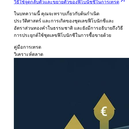
วิธีใช้จุดกลับตัวและขยายตัวของฟีโบนัชชีในการเทรด
ในบทความนี้ คุณจะทราบเกี่ยวกับต้นกำเนิด
ประวัติศาสตร์ และการเกิดของชุดเลขฟีโบนักชีและ
อัตราส่วนทองคำในธรรมชาติ และยังมีการอธิบายถึงวิธี
การประยุกต์ใช้ชุดเลขฟีโบนักชีในการซื้อขายด้วย
คู่มือการเทรด
วิเคราะห์ตลาด