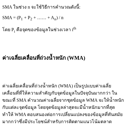
SMA ในช่วง n จะใช้วิธีการคำนวณดังนี้:
SMA = (P
+ P
+ …… + A
) / n
1
2
n
th
โดย P
คือจุดของข้อมูลในช่วงเวลา i
i
ค่าเฉลี่ยเคลื่อนที่ถ่วงน้ำหนัก (WMA)
ค่าเฉลี่ยเคลื่อนที่ถ่วงน้ำหนัก (WMA) เป็นรูปแบบค่าเฉลี่ย
เคลื่อนที่ที่ให้ความสำคัญกับจุดข้อมูลในปัจจุบันมากกว่า ใน
ขณะที่ SMA คำนวณค่าเฉลี่ยจากชุดข้อมูล WMA จะให้น้ำหนัก
กับแต่ละจุดข้อมูล โดยจุดข้อมูลล่าสุดจะมีน้ำหนักมากที่สุด
ทำให้ WMA ตอบสนองต่อการเปลี่ยนแปลงของข้อมูลที่ทันสมัย
มากกว่าซึ่งมีประโยชน์สำหรับการติดตามแนวโน้มตลาด