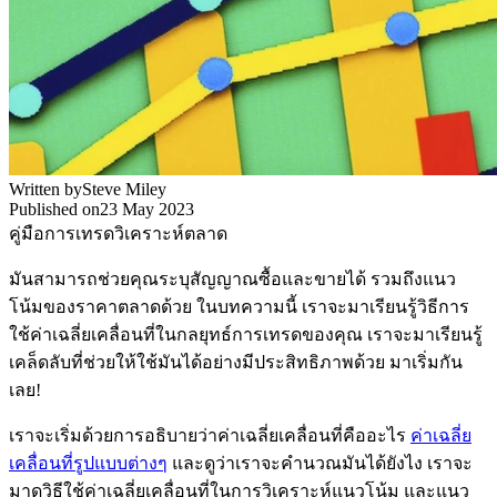
Written by
Steve Miley
Published on
23 May 2023
คู่มือการเทรด
วิเคราะห์ตลาด
มันสามารถช่วยคุณระบุสัญญาณซื้อและขายได้ รวมถึงแนว
โน้มของราคาตลาดด้วย ในบทความนี้ เราจะมาเรียนรู้วิธีการ
ใช้ค่าเฉลี่ยเคลื่อนที่ในกลยุทธ์การเทรดของคุณ เราจะมาเรียนรู้
เคล็ดลับที่ช่วยให้ใช้มันได้อย่างมีประสิทธิภาพด้วย มาเริ่มกัน
เลย!
เราจะเริ่มด้วยการอธิบายว่าค่าเฉลี่ยเคลื่อนที่คืออะไร
ค่าเฉลี่ย
เคลื่อนที่รูปแบบต่างๆ
และดูว่าเราจะคำนวณมันได้ยังไง เราจะ
มาดูวิธีใช้ค่าเฉลี่ยเคลื่อนที่ในการวิเคราะห์แนวโน้ม และแนว