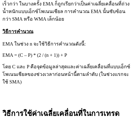
เร็วกว่า ในบางครั้ง EMA ก็ถูกเรียกว่าเป็นค่าเฉลี่ยเคลื่อนที่ถ่วง
น้ำหนักแบบเอ็กซ์โพเนนเชียล การคำนวณ EMA นั้นซับซ้อน
กว่า SMA หรือ WMA เล็กน้อย
วิธีการคำนวณ
EMA ในช่วง n จะใช้วิธีการคำนวณดังนี้:
EMA = (C – P) * (2 / (n + 1)) + P
โดย C และ P คือจุดข้อมูลล่าสุดและค่าเฉลี่ยเคลื่อนที่แบบเอ็กซ์
โพเนนเชียลของช่วงเวลาก่อนหน้านี้ตามลำดับ (ในช่วงแรกจะ
ใช้ SMA)
วิธีการใช้ค่าเฉลี่ยเคลื่อนที่ในการเทรด