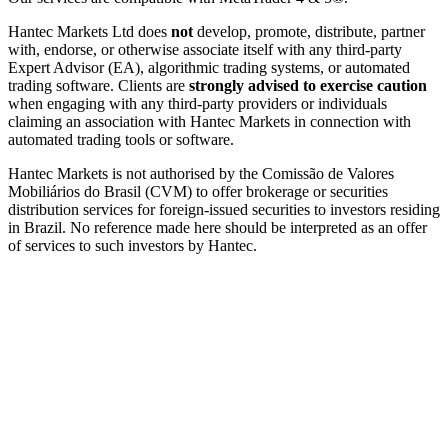
Hantec Markets Ltd does
not
develop, promote, distribute, partner
with, endorse, or otherwise associate itself with any third-party
Expert Advisor (EA), algorithmic trading systems, or automated
trading software. Clients are
strongly advised to exercise caution
when engaging with any third-party providers or individuals
claiming an association with Hantec Markets in connection with
automated trading tools or software.
Hantec Markets is not authorised by the Comissão de Valores
Mobiliários do Brasil (CVM) to offer brokerage or securities
distribution services for foreign-issued securities to investors residing
in Brazil. No reference made here should be interpreted as an offer
of services to such investors by Hantec.