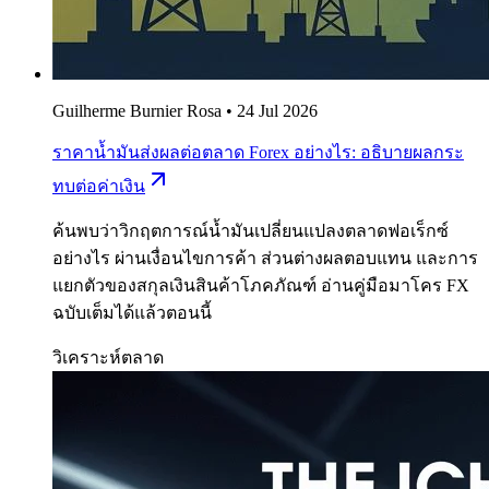
Guilherme Burnier Rosa
•
24 Jul 2026
ราคาน้ำมันส่งผลต่อตลาด Forex อย่างไร: อธิบายผลกระ
ทบต่อค่าเงิน
ค้นพบว่าวิกฤตการณ์น้ำมันเปลี่ยนแปลงตลาดฟอเร็กซ์
อย่างไร ผ่านเงื่อนไขการค้า ส่วนต่างผลตอบแทน และการ
แยกตัวของสกุลเงินสินค้าโภคภัณฑ์ อ่านคู่มือมาโคร FX
ฉบับเต็มได้แล้วตอนนี้
วิเคราะห์ตลาด