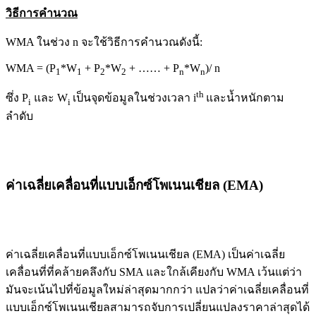
วิธีการคำนวณ
WMA ในช่วง n จะใช้วิธีการคำนวณดังนี้:
WMA = (P
*W
+ P
*W
+ …… + P
*W
)/ n
1
1
2
2
n
n
th
ซึ่ง P
และ W
เป็นจุดข้อมูลในช่วงเวลา i
และน้ำหนักตาม
i
i
ลำดับ
ค่าเฉลี่ยเคลื่อนที่แบบเอ็กซ์โพเนนเชียล (EMA)
ค่าเฉลี่ยเคลื่อนที่แบบเอ็กซ์โพเนนเชียล (EMA) เป็นค่าเฉลี่ย
เคลื่อนที่ที่คล้ายคลึงกับ SMA และใกล้เคียงกับ WMA เว้นแต่ว่า
มันจะเน้นไปที่ข้อมูลใหม่ล่าสุดมากกว่า แปลว่าค่าเฉลี่ยเคลื่อนที่
แบบเอ็กซ์โพเนนเชียลสามารถจับการเปลี่ยนแปลงราคาล่าสุดได้