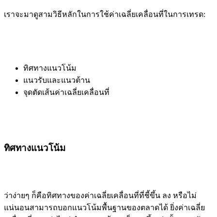
เราจะมาดูสามวิธีหลักในการใช้ค่าเฉลี่ยเคลื่อนที่ในการเทรด:
ทิศทางแนวโน้ม
แนวรับและแนวต้าน
จุดตัดเส้นค่าเฉลี่ยเคลื่อนที่
ทิศทางแนวโน้ม
ว่าง่ายๆ ก็คือทิศทางของค่าเฉลี่ยเคลื่อนที่ที่ชี้ขึ้น ลง หรือไม่
แน่นอนสามารถบอกแนวโน้มพื้นฐานของตลาดได้ ยิ่งค่าเฉลี่ย