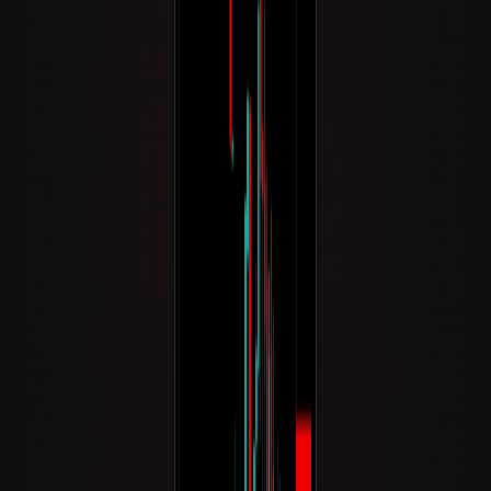
ฝากและถอนเงินได้ทันที
เติมเงินเข้าบัญชีของคุณหรือถอนเงินได้ทันที* ไม่มีความล่าช้า
ที่ไม่จำเป็น ไม่มีความไม่แน่นอน
ดูเพิ่มเติม
การดำเนินการที่รวดเร็วและน่าเชื่อถือ
วางคำสั่งซื้อด้วยการดำเนินการที่รวดเร็วสุดๆ ที่คุณสามารถไว้
วางใจได้ แม้ในช่วงที่ตลาดเคลื่อนไหวเร็วกว่าที่คาดไว้
ลองเดโม
การสนับสนุนจากมนุษย์ 24/7
รับการสนับสนุนจากมนุษย์ 24/7 จากคนจริงๆ ที่พร้อมช่วยเหลือ
ทั่วโลก