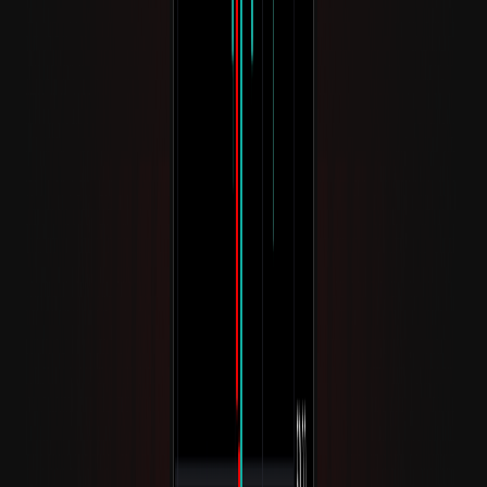
ฝากได้ทันที
ไม่มีค่าธรรมเนียมการดำเนินการ
การป้องกันยอดติดลบ
แยกเงินของลูกค้า
มีการประกันเงินทุน
ถอนได้ไว
Excellent
Trustpilot
คำถามที่พบบ่อย