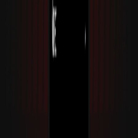
herein may not be available in all countries and jurisdictions. Those
who access this site do so on their own initiative, and are therefore
responsible for compliance with applicable local laws and
regulations. The release does not constitute any invitation or
recruitment of business.
Hantec Markets does not offer its services to residents of certain
jurisdictions including USA, Japan, Iran, Myanmar, North Korea
and the United Arab Emirates.
MetaTrader, MT4 and MT5 are registered trademarks of
MetaQuotes Ltd.
Our services are compatible with MetaTrader 4 & 5®.
Hantec Markets Ltd does
not
develop, promote, distribute, partner
with, endorse, or otherwise associate itself with any third-party
Expert Advisor (EA), algorithmic trading systems, or automated
trading software. Clients are
strongly advised to exercise caution
when engaging with any third-party providers or individuals
claiming an association with Hantec Markets in connection with
automated trading tools or software.
Hantec Markets is not authorised by the Comissão de Valores
Mobiliários do Brasil (CVM) to offer brokerage or securities
distribution services for foreign-issued securities to investors residing