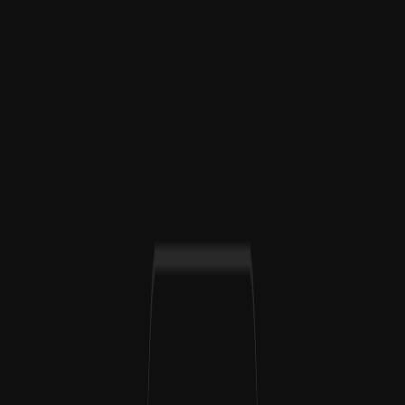
การดำเนินการที่ดีที่สุด
ถอนไว
สเปรดที่ดีกว่า
การดำเนินการที่ดีที่สุด
ถอนไว
สเปรดที่ดีกว่า