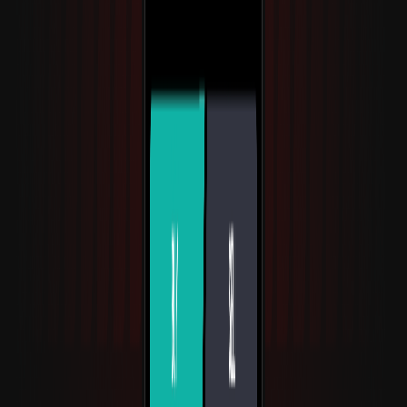
24/7 ผ่านอีเมลหรือไลฟ์แชท
ติดต่อ
+4122 551 0215
info-mu@hmarkets.com
แชทกับเรา
ผู้สนับสนุนอย่างเป็นทางการของ
Trustpilot
ผลิตภัณฑ์
Balance Guard
การคัดลอกการเทรด
Liquidity Solutions