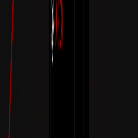
ไปที่ Learning Hub
เทรดกับ Hantec
ตั้งแต่การวิเคราะห์จนถึงการดำเนินการ
ภายในไม่กี่วินาที
เทรดด้วยราคาสด กราฟทรงพลัง สัญญาณอัจฉริยะ และ
ข่าวสารตลาดแบบเรียลไทม์
เทรดได้ทุกที่ ทุกเวลา
จับทุกโอกาสในตลาดด้วยการดำเนินการที่รวดเร็วและ
ราคาตลาดสด