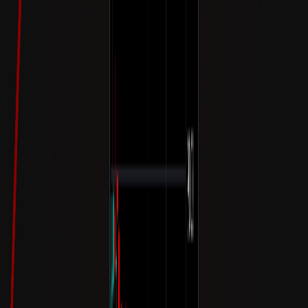
วิเคราะห์ก่อนการเทรด
กราฟจาก TradingView และทุกตัวชี้วัดที่คุณต้องการ —
เข้าสู่การเทรดด้วยความมั่นใจ
โอกาสที่ส่งตรงถึงคุณ
สัญญาณแบบเรียลไทม์และไอเดียการเทรดที่ร้อนแรงส่ง
มอบเมื่อคุณเทรด
ตัดสินใจอย่างมีข้อมูล
ข่าวสารสำคัญและเหตุการณ์ทางเศรษฐกิจสด — เทรดได้
โดยไม่มีเซอร์ไพรส์
วิธีการเข้าร่วม