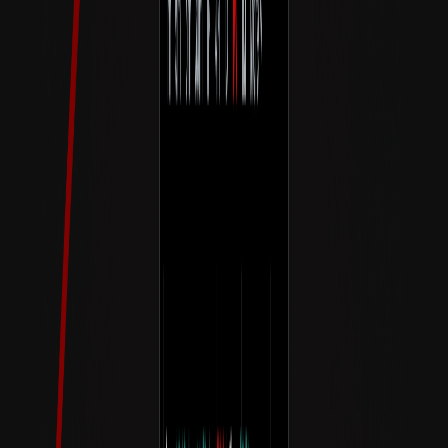
กันตามประเภทบัญชี อัปเดตล่าสุดเมื่อ
ภาวะตลาด
สำรวจ
เงื่อนไขการเทรดทองคำและเงิน
รู้ว่าเมื่อไรและอย่างไรที่คุณสามารถเทรดได้ — ตั้งแต่เวลาเปิด
ตลาดไปจนถึงข้อกำหนดในการเทรด ทั้งหมดในที่เดียว
เงื่อนไขการเทรด
เงินฝากขั้นต่ำ
เพียง $10
ประเภทสเปรด
ลอยตัว
Market Execution
ประเภทการดำเนินการ
ขนาดคำสั่งขั้นต่ำ
0.01 ล็อต
ระดับ Stop-Out
ตั้งแต่ 20%
GMT+3
เวลาบนเซิร์ฟเวอร์
USD · EUR · GBP · NGN
สกุลเงินบัญชี