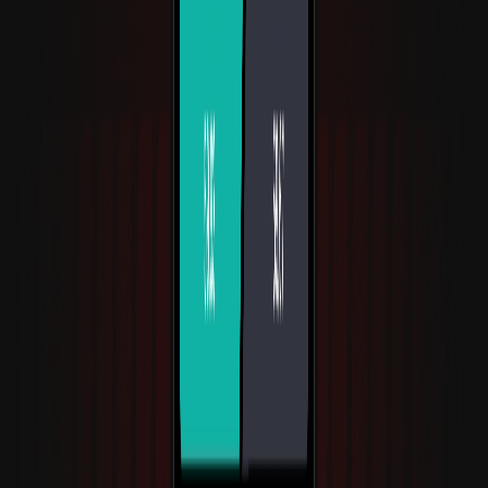
การเทรดบนมือถือ
ข้อมูลสำคัญ
ค่าใช้จ่ายและค่าธรรมเนียม
ฝากเงินเข้าบัญชีของคุณ
การตั้งค่าการตลาด
ข้อมูลทางกฎหมาย
นโยบายของ Hantec
นโยบายคุกกี้
นโยบายความเป็นส่วนตัว
ข้อกำหนดและเงื่อนไข
ผู้สนับสนุนอย่างเป็นทางการของ
Trustpilot