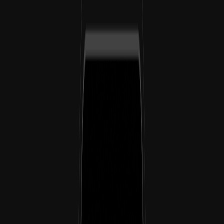
การดำเนินการที่ดีที่สุด
ถอนไว
ฝากได้ทันที
การป้องกันยอดคงเหลือติดลบ
การเทรดด้วยเลเวอเรจ
ฝากได้ทันที