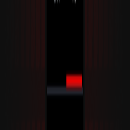
ยังมีคำถามเพิ่มเติมหรือไม่?
ติดต่อเราได้ทุกเวลาเพื่อรับการช่วยเหลือจากเจ้าหน้าที่จริงตลอด