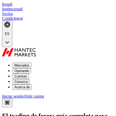
Retail
|
Institucional
|
Socios
Contáctenos
|
ES
Mercados
Operando
Cuentas
Conozca
Acerca de
Iniciar sesión
Abrir cuenta
El trading de forex: guía completa para