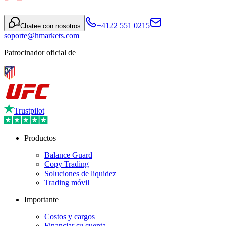
+4122 551 0215
Chatee con nosotros
soporte@hmarkets.com
Patrocinador oficial de
Trustpilot
Productos
Balance Guard
Copy Trading
Soluciones de liquidez
Trading móvil
Importante
Costos y cargos
Financiar su cuenta