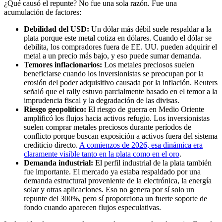
¿Qué causó el repunte? No fue una sola razón. Fue una
acumulación de factores:
Debilidad del USD:
Un dólar más débil suele respaldar a la
plata porque este metal cotiza en dólares. Cuando el dólar se
debilita, los compradores fuera de EE. UU. pueden adquirir el
metal a un precio más bajo, y eso puede sumar demanda.
Temores inflacionarios:
Los metales preciosos suelen
beneficiarse cuando los inversionistas se preocupan por la
erosión del poder adquisitivo causada por la inflación. Reuters
señaló que el rally estuvo parcialmente basado en el temor a la
imprudencia fiscal y la degradación de las divisas.
Riesgo geopolítico:
El riesgo de guerra en Medio Oriente
amplificó los flujos hacia activos refugio. Los inversionistas
suelen comprar metales preciosos durante períodos de
conflicto porque buscan exposición a activos fuera del sistema
crediticio directo.
A comienzos de 2026, esa dinámica era
claramente visible tanto en la plata como en el oro
.
Demanda industrial:
El perfil industrial de la plata también
fue importante. El mercado ya estaba respaldado por una
demanda estructural proveniente de la electrónica, la energía
solar y otras aplicaciones. Eso no genera por sí solo un
repunte del 300%, pero sí proporciona un fuerte soporte de
fondo cuando aparecen flujos especulativas.