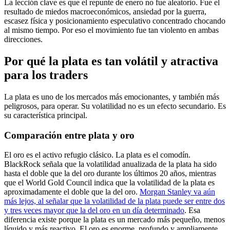
La lección clave es que el repunte de enero no fue aleatorio. Fue el
resultado de miedos macroeconómicos, ansiedad por la guerra,
escasez física y posicionamiento especulativo concentrado chocando
al mismo tiempo. Por eso el movimiento fue tan violento en ambas
direcciones.
Por qué la plata es tan volátil y atractiva
para los traders
La plata es uno de los mercados más emocionantes, y también más
peligrosos, para operar. Su volatilidad no es un efecto secundario. Es
su característica principal.
Comparación entre plata y oro
El oro es el activo refugio clásico. La plata es el comodín.
BlackRock señala que la volatilidad anualizada de la plata ha sido
hasta el doble que la del oro durante los últimos 20 años, mientras
que el World Gold Council indica que la volatilidad de la plata es
aproximadamente el doble que la del oro.
Morgan Stanley va aún
más lejos, al señalar que la volatilidad de la plata puede ser entre dos
y tres veces mayor que la del oro en un día determinado
. Esa
diferencia existe porque la plata es un mercado más pequeño, menos
líquido y más reactivo. El oro es enorme, profundo y ampliamente