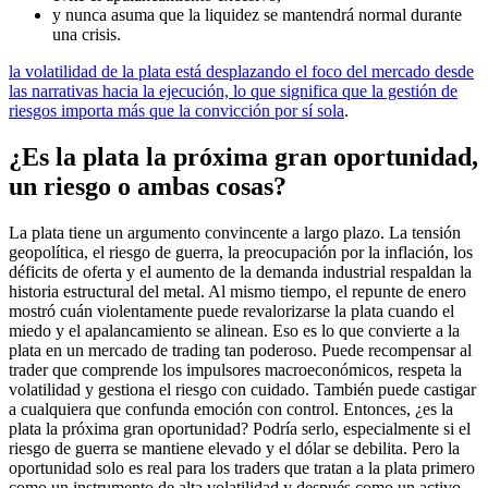
y nunca asuma que la liquidez se mantendrá normal durante
una crisis.
la volatilidad de la plata está desplazando el foco del mercado desde
las narrativas hacia la ejecución, lo que significa que la gestión de
riesgos importa más que la convicción por sí sola
.
¿Es la plata la próxima gran oportunidad,
un riesgo o ambas cosas?
La plata tiene un argumento convincente a largo plazo. La tensión
geopolítica, el riesgo de guerra, la preocupación por la inflación, los
déficits de oferta y el aumento de la demanda industrial respaldan la
historia estructural del metal. Al mismo tiempo, el repunte de enero
mostró cuán violentamente puede revalorizarse la plata cuando el
miedo y el apalancamiento se alinean. Eso es lo que convierte a la
plata en un mercado de trading tan poderoso. Puede recompensar al
trader que comprende los impulsores macroeconómicos, respeta la
volatilidad y gestiona el riesgo con cuidado. También puede castigar
a cualquiera que confunda emoción con control. Entonces, ¿es la
plata la próxima gran oportunidad? Podría serlo, especialmente si el
riesgo de guerra se mantiene elevado y el dólar se debilita. Pero la
oportunidad solo es real para los traders que tratan a la plata primero
como un instrumento de alta volatilidad y después como un activo