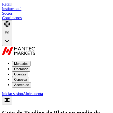
Retail
|
Institucional
|
Socios
Contáctenos
|
ES
Mercados
Operando
Cuentas
Conozca
Acerca de
Iniciar sesión
Abrir cuenta
Guía de Trading de Plata en medio de