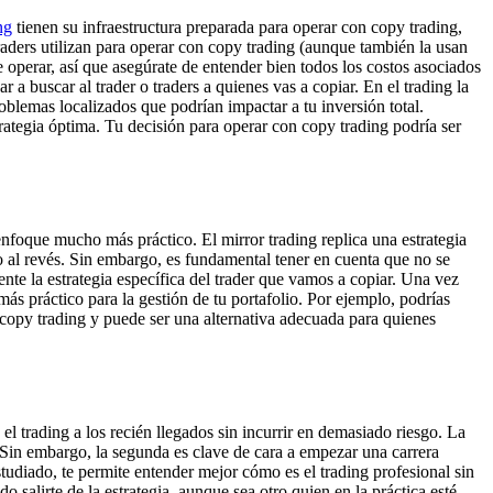
ng
tienen su infraestructura preparada para operar con copy trading,
aders utilizan para operar con copy trading (aunque también la usan
 operar, así que asegúrate de entender bien todos los costos asociados
 buscar al trader o traders a quienes vas a copiar. En el trading la
problemas localizados que podrían impactar a tu inversión total.
rategia óptima. Tu decisión para operar con copy trading podría ser
foque mucho más práctico. El mirror trading replica una estrategia
no al revés. Sin embargo, es fundamental tener en cuenta que no se
te la estrategia específica del trader que vamos a copiar. Una vez
más práctico para la gestión de tu portafolio. Por ejemplo, podrías
 copy trading y puede ser una alternativa adecuada para quienes
 el trading a los recién llegados sin incurrir en demasiado riesgo. La
 Sin embargo, la segunda es clave de cara a empezar una carrera
studiado, te permite entender mejor cómo es el trading profesional sin
o salirte de la estrategia, aunque sea otro quien en la práctica esté