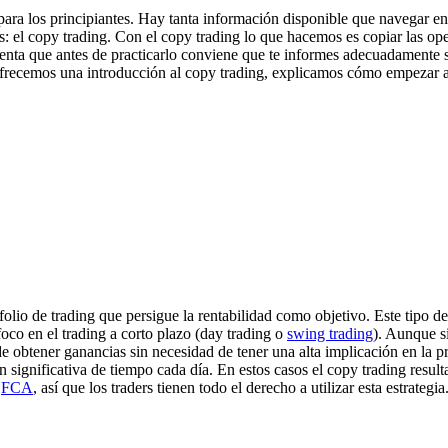
ra los principiantes. Hay tanta información disponible que navegar ent
s: el copy trading. Con el copy trading lo que hacemos es copiar las ope
enta que antes de practicarlo conviene que te informes adecuadamente s
 ofrecemos una introducción al copy trading, explicamos cómo empezar a u
afolio de trading que persigue la rentabilidad como objetivo. Este tipo de
foco en el trading a corto plazo (day trading o
swing trading
). Aunque si
 obtener ganancias sin necesidad de tener una alta implicación en la prá
significativa de tiempo cada día. En estos casos el copy trading resulta
a
FCA
, así que los traders tienen todo el derecho a utilizar esta estrategia