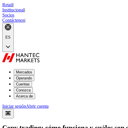
Retail
|
Institucional
|
Socios
Contáctenos
|
ES
Mercados
Operando
Cuentas
Conozca
Acerca de
Iniciar sesión
Abrir cuenta
Copy trading: cómo funciona y cuáles son s