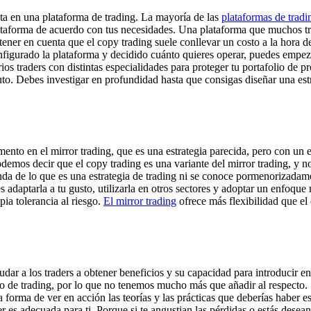
lta en una plataforma de trading. La mayoría de las
plataformas de tradi
lataforma de acuerdo con tus necesidades. Una plataforma que muchos tr
ener en cuenta que el copy trading suele conllevar un costo a la hora de
igurado la plataforma y decidido cuánto quieres operar, puedes empezar a
rios traders con distintas especialidades para proteger tu portafolio de 
uto. Debes investigar en profundidad hasta que consigas diseñar una est
o en el mirror trading, que es una estrategia parecida, pero con un en
odemos decir que el copy trading es una variante del mirror trading, y 
da de lo que es una estrategia de trading ni se conoce pormenorizadamen
s adaptarla a tu gusto, utilizarla en otros sectores y adoptar un enfoque 
pia tolerancia al riesgo.
El mirror trading
ofrece más flexibilidad que el
udar a los traders a obtener beneficios y su capacidad para introducir en
ipo de trading, por lo que no tenemos mucho más que añadir al respecto.
a forma de ver en acción las teorías y las prácticas que deberías haber e
 es adecuada para ti. Porque si te angustian las pérdidas o estás deseand