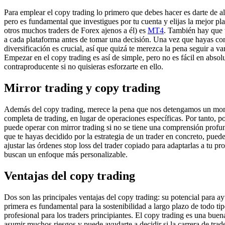
Para emplear el copy trading lo primero que debes hacer es darte de a
pero es fundamental que investigues por tu cuenta y elijas la mejor p
otros muchos traders de Forex ajenos a él) es
MT4
. También hay que t
a cada plataforma antes de tomar una decisión. Una vez que hayas conf
diversificación es crucial, así que quizá te merezca la pena seguir a va
Empezar en el copy trading es así de simple, pero no es fácil en absol
contraproducente si no quisieras esforzarte en ello.
Mirror trading y copy trading
Además del copy trading, merece la pena que nos detengamos un moment
completa de trading, en lugar de operaciones específicas. Por tanto, p
puede operar con mirror trading si no se tiene una comprensión profun
que te hayas decidido por la estrategia de un trader en concreto, puede
ajustar las órdenes stop loss del trader copiado para adaptarlas a tu pro
buscan un enfoque más personalizable.
Ventajas del copy trading
Dos son las principales ventajas del copy trading: su potencial para ay
primera es fundamental para la sostenibilidad a largo plazo de todo t
profesional para los traders principiantes. El copy trading es una buen
asumir muchos riesgos y puede ayudarte a decidir si la carrera de trader