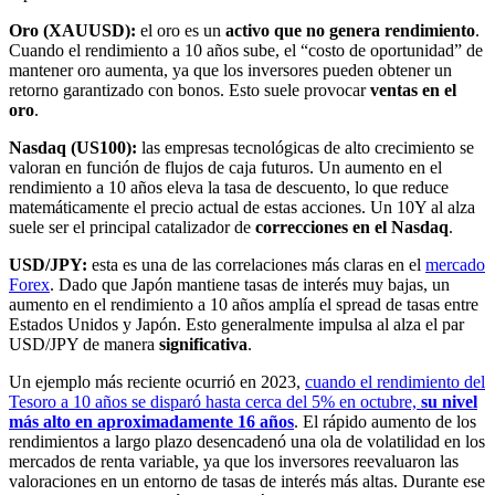
Oro (XAUUSD):
el oro es un
activo que no genera rendimiento
.
Cuando el rendimiento a 10 años sube, el “costo de oportunidad” de
mantener oro aumenta, ya que los inversores pueden obtener un
retorno garantizado con bonos. Esto suele provocar
ventas en el
oro
.
Nasdaq (US100):
las empresas tecnológicas de alto crecimiento se
valoran en función de flujos de caja futuros. Un aumento en el
rendimiento a 10 años eleva la tasa de descuento, lo que reduce
matemáticamente el precio actual de estas acciones. Un 10Y al alza
suele ser el principal catalizador de
correcciones en el Nasdaq
.
USD/JPY:
esta es una de las correlaciones más claras en el
mercado
Forex
. Dado que Japón mantiene tasas de interés muy bajas, un
aumento en el rendimiento a 10 años amplía el spread de tasas entre
Estados Unidos y Japón. Esto generalmente impulsa al alza el par
USD/JPY de manera
significativa
.
Un ejemplo más reciente ocurrió en 2023,
cuando el rendimiento del
Tesoro a 10 años se disparó hasta cerca del 5% en octubre,
su nivel
más alto en aproximadamente 16 años
. El rápido aumento de los
rendimientos a largo plazo desencadenó una ola de volatilidad en los
mercados de renta variable, ya que los inversores reevaluaron las
valoraciones en un entorno de tasas de interés más altas. Durante ese