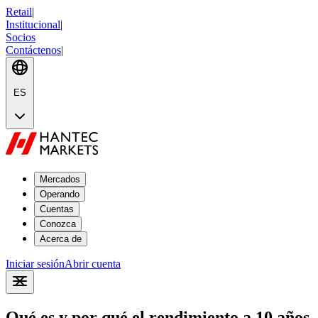
Retail
|
Institucional
|
Socios
Contáctenos
|
ES
Mercados
Operando
Cuentas
Conozca
Acerca de
Iniciar sesión
Abrir cuenta
Qué es y por qué el rendimiento a 10 años