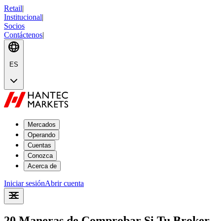
Retail
|
Institucional
|
Socios
Contáctenos
|
ES
Mercados
Operando
Cuentas
Conozca
Acerca de
Iniciar sesión
Abrir cuenta
20 Maneras de Comprobar Si Tu Broker