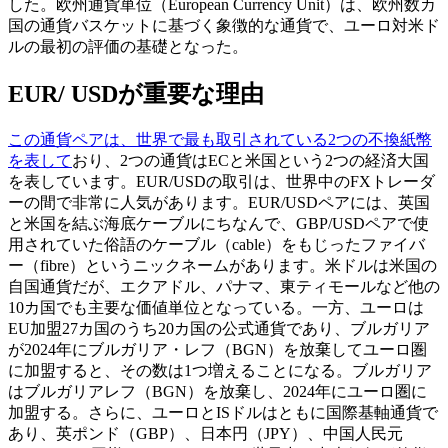
した。欧州通貨単位（European Currency Unit）は、欧州数カ
国の通貨バスケットに基づく象徴的な通貨で、ユーロ対米ド
ルの最初の評価の基礎となった。
EUR/ USDが重要な理由
この通貨ペアは、世界で最も取引されている2つの不換紙幣
を表して
おり、2つの通貨はECと米国という2つの経済大国
を表しています。EUR/USDの取引は、世界中のFXトレーダ
ーの間で非常に人気があります。EUR/USDペアには、英国
と米国を結ぶ海底ケーブルにちなんで、GBP/USDペアで使
用されていた俗語のケーブル（cable）をもじったファイバ
ー（fibre）というニックネームがあります。米ドルは米国の
自国通貨だが、エクアドル、パナマ、東ティモールなど他の
10カ国でも主要な価値単位となっている。一方、ユーロは
EU加盟27カ国のうち20カ国の公式通貨であり、ブルガリア
が2024年にブルガリア・レフ（BGN）を放棄してユーロ圏
に加盟すると、その数は1つ増えることになる。ブルガリア
はブルガリアレフ（BGN）を放棄し、2024年にユーロ圏に
加盟する。さらに、ユーロとISドルはともに国際基軸通貨で
あり、英ポンド（GBP）、日本円（JPY）、中国人民元