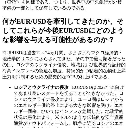
（CNY）も同様である。つまり、世界中の中央銀行が外貨
準備の一部として保有しているのである。
何がEUR/USDを牽引してきたのか、そ
してこれらが今後EUR/USDにどのよう
な影響を与える可能性があるのか？
EUR/USDは過去12～24ヵ月間、さまざまなマクロ経済的・
地政学的リスクにさらされてきた。その中で最も顕著だった
のは、ロシアのウクライナ侵攻、地域および世界的な記録的
な高インフレへの急速な加速、持続的かつ粘着的な物価上昇
圧力を抑制するための歴史的なECBの利上げである。
ロシアとウクライナの侵攻
– EUR/USDは2022年に向け
てあまり良いスタートを切ることができなかった。ロ
シアのウクライナ侵攻により、ユーロ圏はロシアから
のエネルギー供給停止による大きな影響を受け、エネ
ルギー価格、ひいてはインフレが急騰した。地政学的
状況の悪化により、米ドルのような伝統的な安全資産
通貨がアウトパフォームし、戦争に近くロシアのエネ