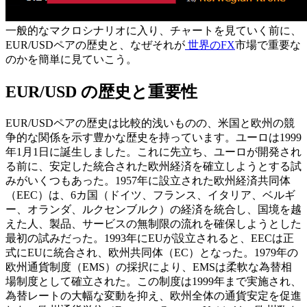
一般的なマクロシナリオに入り、チャートを見ていく前に、
EUR/USDペアの歴史と、なぜそれが
世界のFX
市場で重要な
のかを簡単に見ていこう。
EUR/USD の歴史と重要性
EUR/USDペアの歴史は比較的浅いものの、米国と欧州の競
争的な関係を示す豊かな歴史を持っています。ユーロは1999
年1月1日に誕生しました。これに先立ち、ユーロが開発され
る前に、安定した統合された欧州経済を確立しようとする試
みがいくつもあった。1957年に設立された欧州経済共同体
（EEC）は、6カ国（ドイツ、フランス、イタリア、ベルギ
ー、オランダ、ルクセンブルク）の経済を統合し、国境を越
えた人、製品、サービスの無制限の流れを確保しようとした
最初の試みだった。1993年にEUが設立されると、EECは正
式にEUに統合され、欧州共同体（EC）となった。1979年の
欧州通貨制度（EMS）の採択により、EMSは柔軟な為替相
場制度として確立された。この制度は1999年まで実施され、
為替レートの大幅な変動を抑え、欧州全体の通貨安定を促進