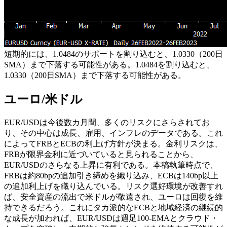
短期的には、1.0484のサポートを割り込むと、1.0330（200日
SMA）まで下落する可能性がある。1.0484を割り込むと、
1.0330（200日SMA）まで下落する可能性がある。
ユーロ/米ドル
EUR/USDは今後数カ月間、多くのリスクにさらされてお
り、その中心は成長、雇用、インフレのデータである。これ
によってFRBとECBの利上げ方針が決まる。金利リスクは、
FRBが限界金利に近づいていると見られることから、
EUR/USDのさらなる上昇に有利である。本稿執筆時点で、
FRBは約80bpの追加引き締めを織り込み、ECBは140bp以上
の追加利上げを織り込んでいる。リスク選好環境が改善すれ
ば、安全資産の流出で米ドルが敬遠され、ユーロは回復を維
持できるだろう。これにタカ派的なECBと地域経済の継続的
な成長が加われば、EUR/USDは週足100-EMAとクラウド・