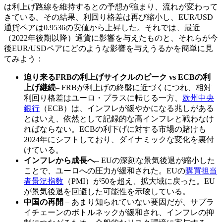
は利上げ路線を維持するとの予想が強まり、流れが変わって
きている。その結果、利回り格差は再び縮小し、EUR/USD
通貨ペアは0.9536の安値から上昇した。それでは、最近
（2022年後期以降）通貨に影響を与えたものと、それらが今
後EUR/USDペアにどのような影響を与えうるかを簡単に見
てみよう：
迫り来るFRBの利上げサイクルのピーク vs ECBの利
上げ継続
– FRBが利上げの終盤に近づくにつれ、相対
利回り格差はユーロ・プラスに転じる一方、
欧州中央
銀行
（ECB）は、インフレが緩やかになる兆しがある
とはいえ、依然として記録的な高インフレと戦わなけ
ればならない。ECBの利下げに対する市場の賭けも
2024年にシフトしており、ダイナミックな変化を裏付
けている。
インフレから成長へ
– EUの深刻な景気後退が縮小した
ことで、ユーロへの圧力が緩和された。EUの
購買担当
者景況指数
（PMI）が50を超え、拡大域に戻った。EU
が景気後退を回避した可能性を示唆している。
中国の再開
– あまり知られていない要因だが、サプラ
イチェーンのボトルネックが緩和され、インフレの抑