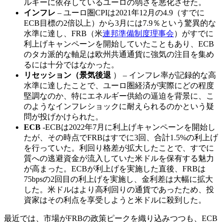
ルギーに依存しているユーロの弱さを悪化させた。
インフレ
– ユーロ圏CPIは2021年12月の4.9（すでに
ECB目標の2倍以上）から3月には7.9％という驚異的な
水準に達し、FRB（米
連邦準備制度理事会
）がすでに
利上げキャンペーンを開始していたこともあり、ECB
のタカ派的な軸足は欧州共通通貨に強気の注目を集め
るには十分ではなかった。
リセッション（景気後退
） – インフレ率が記録的な高
水準に達したことで、ユーロ圏経済が実際にどの程度
堅調なのか、特にエネルギー供給の逼迫を背景に、こ
のようなインフレショックに耐えられるのかという疑
問が投げかけられた。
ECB
-ECBは2022年7月に利上げキャンペーンを開始し
たが、その時点でFRBはすでに3回、合計1.5%の利上げ
を行っていた。利回り格差が拡大したことで、すでに
質への逃避資金が流入していた米ドルを保有する魅力
が高まった。ECBが利上げを実施した直後、FRBは
75bpsの2回目の利上げを実施し、金利差は大幅に拡大
した。米ドルはより高利回りの通貨であったため、投
資家はその利点を享受しようと米ドルに殺到した。
最近では、市場がFRBの政策ピークを織り込みつつも、ECB