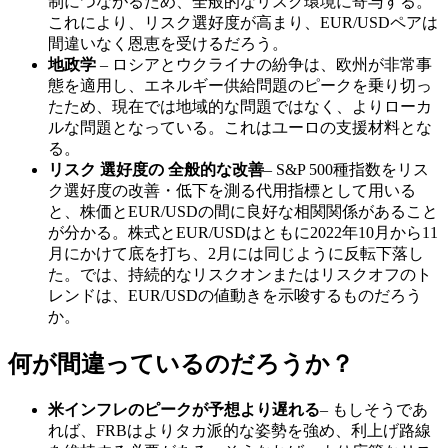
制につながるため、全般的なリスク環境に寄与する。
これにより、リスク選好度が高まり、EUR/USDペアは
間違いなく恩恵を受けるだろう。
地政学
– ロシアとウクライナの紛争は、欧州が非常事
態を適用し、エネルギー供給問題のピークを乗り切っ
たため、現在では地域的な問題ではなく、よりローカ
ルな問題となっている。これはユーロの支援材料とな
る。
リスク
選好度の
全般的な改善
– S&P 500種指数をリス
ク選好度の改善・低下を測る代用指標として用いる
と、株価とEUR/USDの間に良好な相関関係があること
が分かる。株式とEUR/USDはともに2022年10月から11
月にかけて底を打ち、2月には同じように反転下落し
た。では、持続的なリスクオンまたはリスクオフのト
レンドは、EUR/USDの値動きを示唆するものだろう
か。
何が間違っているのだろうか？
米インフレのピークが予想より遅れる
– もしそうであ
れば、FRBはよりタカ派的な姿勢を強め、利上げ路線