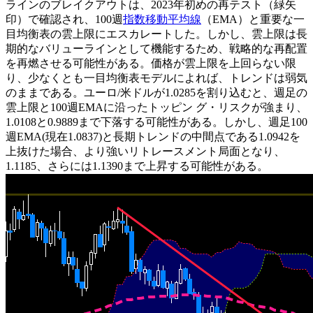
ラインのブレイクアウトは、2023年初めの再テスト（緑矢
印）で確認され、100週
指数移動平均線
（EMA）と重要な一
目均衡表の雲上限にエスカレートした。しかし、雲上限は長
期的なバリューラインとして機能するため、戦略的な再配置
を再燃させる可能性がある。価格が雲上限を上回らない限
り、少なくとも一目均衡表モデルによれば、トレンドは弱気
のままである。ユーロ/米ドルが1.0285を割り込むと、週足の
雲上限と100週EMAに沿ったトッピン グ・リスクが強まり、
1.0108と0.9889まで下落する可能性がある。しかし、週足100
週EMA(現在1.0837)と長期トレンドの中間点である1.0942を
上抜けた場合、より強いリトレースメント局面となり、
1.1185、さらには1.1390まで上昇する可能性がある。