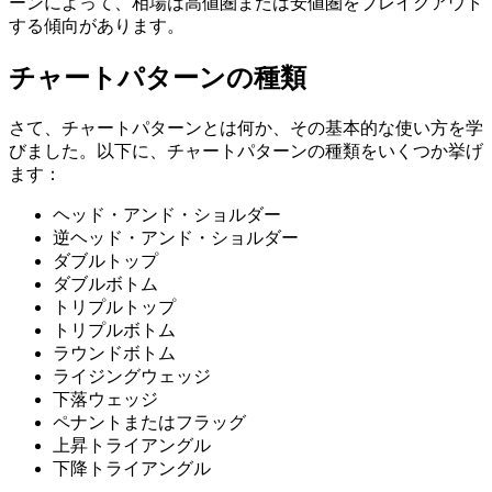
ーンによって、相場は高値圏または安値圏をブレイクアウト
する傾向があります。
チャートパターンの種類
さて、チャートパターンとは何か、その基本的な使い方を学
びました。以下に、チャートパターンの種類をいくつか挙げ
ます：
ヘッド・アンド・ショルダー
逆ヘッド・アンド・ショルダー
ダブルトップ
ダブルボトム
トリプルトップ
トリプルボトム
ラウンドボトム
ライジングウェッジ
下落ウェッジ
ペナントまたはフラッグ
上昇トライアングル
下降トライアングル