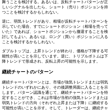
舞うことを検討する。あるいは、反転チャートパターンが正
しいシグナルを出したら、ショート（売り）ポジションを持
つことを検討するかもしれない。
逆に、弱気トレンドがあり、相場が反転チャートパターンを
示していた場合、すでにショートポジション（相場を売って
いた）であれば、ショートポジションから撤退することを検
討してもよい。あるいは、ロング（買い）ポジションに入る
ことを検討するかもしれない。
ダブルトップは、上昇トレンドが終わり、価格が下降する可
能性が高いことを示しています。逆に、トリプルボトムは下
降トレンドで形成され、反転上昇の可能性を示します。
継続チャートのパターン
継続チャートパターンとは、市場が強気トレンドまたは弱気
トレンドのいずれかにあり、その後調整局面に入ることを示
します。パターン認識を通じて、継続チャートパターンを特
定することができ、これは市場が当初の強気トレンドまたは
弱気トレンドの方向（それぞれ上昇または下降）に継続する
可能性が高いことを示す。そして、トレーダーは、継続チャ