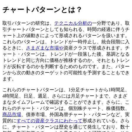
チャートパターンとは？
取引パターンの研究は、
テクニカル分析の
一分野であり、取
引チャートパターンとしても知られる、時間の経過に伴うチ
ャート上の値動きによって形成されるパターンを扱います。
これらのパターンは、トレンドが一時停止し、統合段階に入
るときに、
さまざまな市場や
資産クラスで形成されます。チ
ャート・パターンは、トレンドが一段落した後、基調となる
トレンドと同じ方向に価格が推移するのか、それともトレン
ドが反転するのかを判断するためのものです。また、パター
ンから次の動きのターゲットの可能性を予測することもでき
ます。
これらのチャートパターンは、1分足チャートから1時間足、
4時間足、日足、週足、さらには月足チャートまで、さまざ
まなタイムフレームで確認することができます。さらに、こ
れらのチャート・パターンは、個別株チャート、株価指数、
商品市場
、債券市場、外国為替チャート・パターンなど、実
質的に
すべての資産クラスにわたって
形成されている。さら
に、チャート・パターンは歴史を通じて発生しており、数十