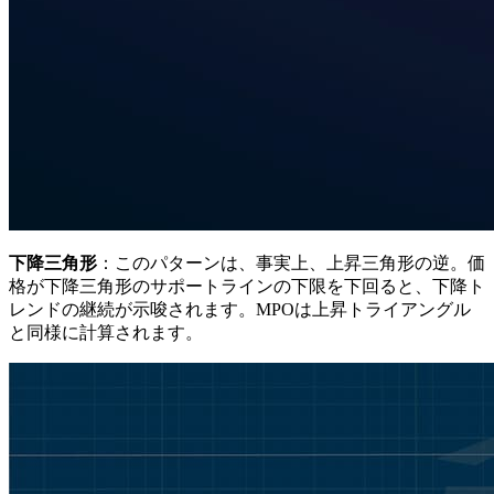
下降三角形
：このパターンは、事実上、上昇三角形の逆。価
格が下降三角形のサポートラインの下限を下回ると、下降ト
レンドの継続が示唆されます。MPOは上昇トライアングル
と同様に計算されます。