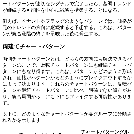
ートパターンが適切なシグナルで完了したら、基調トレンド
が継続する可能性を中心に戦略を構築することになる。
例えば、ペナントやフラッグのようなパターンでは、価格が
元のトレンドの方向に継続すると予想する。これは、パター
ンが統合段階の終了を示唆した後に発生する。
両建てチャートパターン
両側チャートパターンとは、どちらの方向にも解決できるパ
ターンのことで、反転チャートパターンにも継続チャートパ
ターンにもなり得ます。これは、パターンがどのように形成
され、価格がパターンからどのようにブレイクアウトするか
によって決まります。これらのチャートパターンは、反転パ
ターンや継続チャートパターンに比べて明確でない傾向があ
り、統合局面から上にも下にもブレイクする可能性がありま
す。
以下に、どのようなチャートパターンが各グループに分類さ
れるかを示します：
チャートパターングル