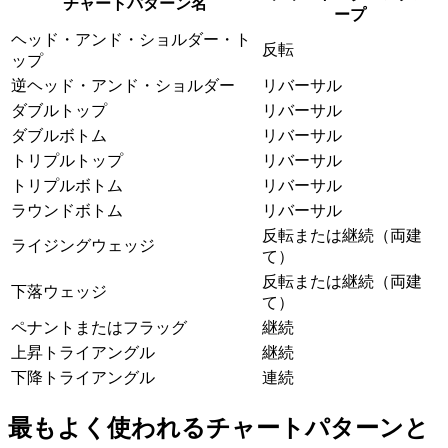
チャートパターン名
ープ
ヘッド・アンド・ショルダー・ト
反転
ップ
逆ヘッド・アンド・ショルダー
リバーサル
ダブルトップ
リバーサル
ダブルボトム
リバーサル
トリプルトップ
リバーサル
トリプルボトム
リバーサル
ラウンドボトム
リバーサル
反転または継続（両建
ライジングウェッジ
て）
反転または継続（両建
下落ウェッジ
て）
ペナントまたはフラッグ
継続
上昇トライアングル
継続
下降トライアングル
連続
最もよく使われるチャートパターンと