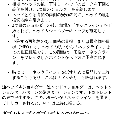
相場はヘッドの後、下降し、ヘッドのピークを下回る
高値を付け、2つ目のショルダーを定義します。
ヘッドとなる高値の両側の安値の間に、ヘッドの底を
横切る線を引きます。
2つ目のショルダーの後、相場が「ネックライン」を下
抜ければ、ヘッド＆ショルダーのトップが確定しま
す。
下降する可能性のある価格の目標、または最小価格目
標（MPO）は、ヘッドの頂上から「ネックライン」ま
での垂直距離です。この距離は、価格が「ネックライ
ン」をブレイクしたポイントから下方に予測されま
す。
時には、「ネックライン」を試すために反発して上昇
することもあり、これは「戻り売り」と呼ばれます。
逆ヘッド＆ショルダー：
逆ヘッド＆ショルダーは、ヘッド＆
ショルダーパターンの逆さまバージョンです。下落トレンド
の底で発生する。このパターンが「ネックライン」を通過し
てトリガーされると、MPOは上昇に転じる。
ダブルトップとダブルボトムのパターン