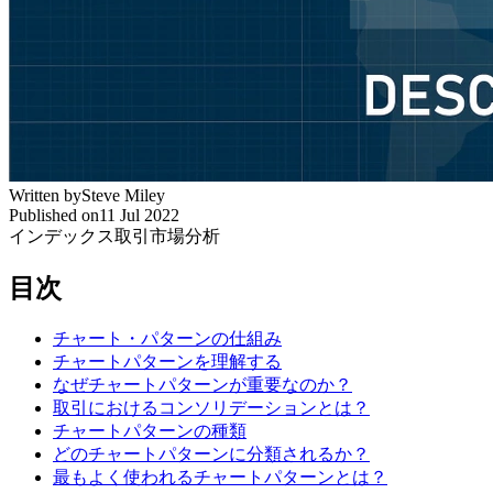
Written by
Steve Miley
Published on
11 Jul 2022
インデックス取引
市場分析
目次
チャート・パターンの仕組み
チャートパターンを理解する
なぜチャートパターンが重要なのか？
取引におけるコンソリデーションとは？
チャートパターンの種類
どのチャートパターンに分類されるか？
最もよく使われるチャートパターンとは？