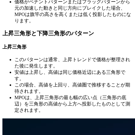
価格がペナントパターンまたはフラッグパターンから
元の加速した動きと同じ方向にブレイクした場合、
MPOは旗竿の高さを高くまたは低く投影したものにな
ります。
上昇三角形と下降三角形のパターン
上昇三角形
このパターンは通常、上昇トレンドで価格が整理され
た後に発生します。
安値は上昇し、高値は同じ価格近辺にある三角形で
す。
この場合、高値を上回り、高値圏で推移することが期
待されます。
MPOは、上昇三角形の最も幅の広い点（三角形の底
辺）を三角形の高値から上方へ投影したものとして測
定されます。