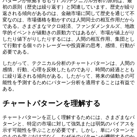
パターンが依拠するもう1つのテクニカル分析の原則は、最
初の原則（歴史は繰り返す）と関連しています。歴史が繰り
返される傾向があるのは、金融市場に関して歴史を通じて不
変なのは、市場価格を動かすのは人間同士の相互作用だから
である。さまざまなマクロ経済、ファンダメンタルズ、地政
学的イベントが値動きの原動力ではあるが、市場が値上がり
したり値下がりしたりするには、人間の相互作用、集団とし
て行動する個々のトレーダーや投資家の思考、感情、行動が
必要である。
したがって、テクニカル分析のチャートパターンは、人間の
感情、行動、心理を反映したものであり、時間の経過ととも
に繰り返される傾向がある。したがって、将来の値動きの可
能性を予測するためにパターン分析を適用することは有益で
ある。
チャートパターンを理解する
チャートパターンを正しく理解するためには、さまざまなパ
ターンと、特定の市場に対して強気または弱気のバイアスを
示す可能性を学ぶことが必要です。しかし、単にパターンそ
のものを学ぶだけでなく、なぜそのパターンが機能するのか