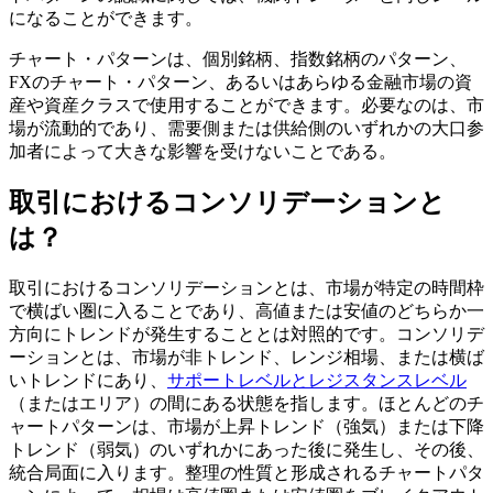
になることができます。
チャート・パターンは、個別銘柄、指数銘柄のパターン、
FXのチャート・パターン、あるいはあらゆる金融市場の資
産や資産クラスで使用することができます。必要なのは、市
場が流動的であり、需要側または供給側のいずれかの大口参
加者によって大きな影響を受けないことである。
取引におけるコンソリデーションと
は？
取引におけるコンソリデーションとは、市場が特定の時間枠
で横ばい圏に入ることであり、高値または安値のどちらか一
方向にトレンドが発生することとは対照的です。コンソリデ
ーションとは、市場が非トレンド、レンジ相場、または横ば
いトレンドにあり、
サポートレベルとレジスタンスレベル
（またはエリア）の間にある状態を指します。ほとんどのチ
ャートパターンは、市場が上昇トレンド（強気）または下降
トレンド（弱気）のいずれかにあった後に発生し、その後、
統合局面に入ります。整理の性質と形成されるチャートパタ