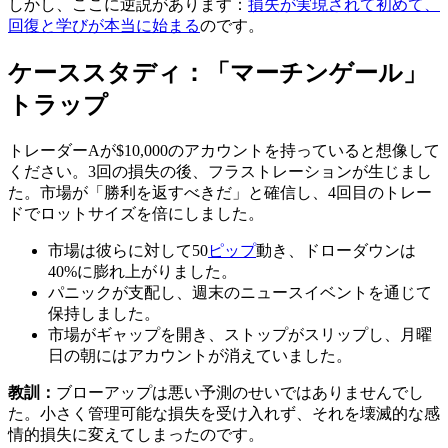
しかし、ここに逆説があります：
損失が実現されて初めて、
回復と学びが本当に始まる
のです。
ケーススタディ：「マーチンゲール」
トラップ
トレーダーAが$10,000のアカウントを持っていると想像して
ください。3回の損失の後、フラストレーションが生じまし
た。市場が「勝利を返すべきだ」と確信し、4回目のトレー
ドでロットサイズを倍にしました。
市場は彼らに対して50
ピップ
動き、ドローダウンは
40%に膨れ上がりました。
パニックが支配し、週末のニュースイベントを通じて
保持しました。
市場がギャップを開き、ストップがスリップし、月曜
日の朝にはアカウントが消えていました。
教訓：
ブローアップは悪い予測のせいではありませんでし
た。小さく管理可能な損失を受け入れず、それを壊滅的な感
情的損失に変えてしまったのです。