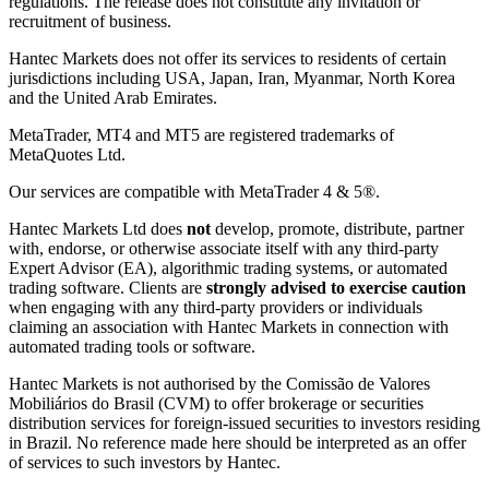
regulations. The release does not constitute any invitation or
recruitment of business.
Hantec Markets does not offer its services to residents of certain
jurisdictions including USA, Japan, Iran, Myanmar, North Korea
and the United Arab Emirates.
MetaTrader, MT4 and MT5 are registered trademarks of
MetaQuotes Ltd.
Our services are compatible with MetaTrader 4 & 5®.
Hantec Markets Ltd does
not
develop, promote, distribute, partner
with, endorse, or otherwise associate itself with any third-party
Expert Advisor (EA), algorithmic trading systems, or automated
trading software. Clients are
strongly advised to exercise caution
when engaging with any third-party providers or individuals
claiming an association with Hantec Markets in connection with
automated trading tools or software.
Hantec Markets is not authorised by the Comissão de Valores
Mobiliários do Brasil (CVM) to offer brokerage or securities
distribution services for foreign-issued securities to investors residing
in Brazil. No reference made here should be interpreted as an offer
of services to such investors by Hantec.