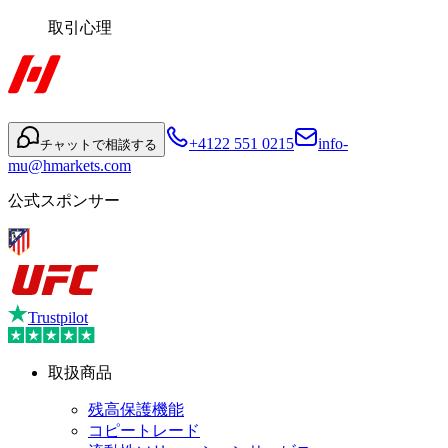
取引心理
+4122 551 0215
info-
チャットで相談する
mu@hmarkets.com
公式スポンサー
Trustpilot
取扱商品
残高保護機能
コピートレード