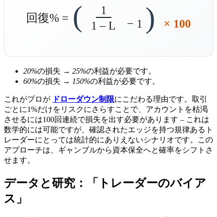
(
)
1
回復% =
− 1
× 100
1 – L
20%
の損失 →
25%
の利益が必要です。
60%
の損失 →
150%
の利益が必要です。
これがプロが
ドローダウン制限
にこだわる理由です。取引
ごとに1%だけをリスクにさらすことで、アカウントを枯渇
させるには100回連続で損失を出す必要があります – これは
数学的には可能ですが、確認されたエッジを持つ規律あるト
レーダーにとっては統計的にありえないシナリオです。この
アプローチは、ギャンブルから資本保全へと確率をシフトさ
せます。
データと研究：「トレーダーのバイア
ス」