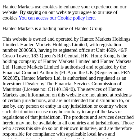
Hantec Markets use cookies to enhance your experience on our
website. By staying on our website you agree to our use of
cookies.
You can access our Cookie policy here.
Hantec Markets is a trading name of Hantec Group.
This website is owned and operated by Hantec Markets Holdings
Limited. Hantec Markets Holdings Limited, w
ith registration
number 2800583, having its registered office at Unit 4609, 46/F
Cosco Tower, 183 Queen’s Rd Central, HK, Hong Kong,
is the
holding company of Hantec Markets Limited and Hantec Markets
Ltd. Hantec Markets Limited is authorised and regulated by the
Financial Conduct Authority (FCA) in the UK (Register no: FRN
502635). Hantec Markets Ltd. is authorised and regulated as an
Investment Dealer by The Financial Services Commission of
Mauritius (License no: C114013940). The services of Hantec
Markets and information on this website are not aimed at residents
of certain jurisdictions, and are not intended for distribution to, or
use by, any person or entity in any jurisdiction or country where
such distribution or use may be contrary to any of the laws or
regulations of that jurisdiction. The products and services described
herein may not be available in all countries and jurisdictions. Those
who access this site do so on their own initiative, and are therefore
responsible for compliance with applicable local laws and