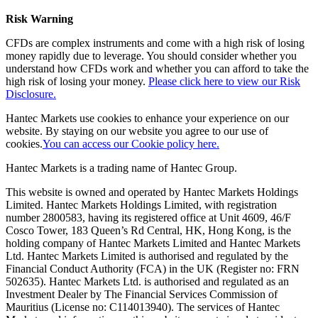
Risk Warning
CFDs are complex instruments and come with a high risk of losing
money rapidly due to leverage. You should consider whether you
understand how CFDs work and whether you can afford to take the
high risk of losing your money.
Please click here to view our Risk
Disclosure.
Hantec Markets use cookies to enhance your experience on our
website. By staying on our website you agree to our use of
cookies.
You can access our Cookie policy here.
Hantec Markets is a trading name of Hantec Group.
This website is owned and operated by Hantec Markets Holdings
Limited. Hantec Markets Holdings Limited, w
ith registration
number 2800583, having its registered office at Unit 4609, 46/F
Cosco Tower, 183 Queen’s Rd Central, HK, Hong Kong,
is the
holding company of Hantec Markets Limited and Hantec Markets
Ltd. Hantec Markets Limited is authorised and regulated by the
Financial Conduct Authority (FCA) in the UK (Register no: FRN
502635). Hantec Markets Ltd. is authorised and regulated as an
Investment Dealer by The Financial Services Commission of
Mauritius (License no: C114013940). The services of Hantec