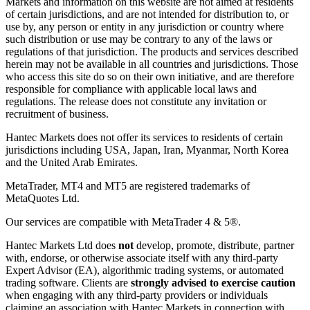
Markets and information on this website are not aimed at residents
of certain jurisdictions, and are not intended for distribution to, or
use by, any person or entity in any jurisdiction or country where
such distribution or use may be contrary to any of the laws or
regulations of that jurisdiction. The products and services described
herein may not be available in all countries and jurisdictions. Those
who access this site do so on their own initiative, and are therefore
responsible for compliance with applicable local laws and
regulations. The release does not constitute any invitation or
recruitment of business.
Hantec Markets does not offer its services to residents of certain
jurisdictions including USA, Japan, Iran, Myanmar, North Korea
and the United Arab Emirates.
MetaTrader, MT4 and MT5 are registered trademarks of
MetaQuotes Ltd.
Our services are compatible with MetaTrader 4 & 5®.
Hantec Markets Ltd does
not
develop, promote, distribute, partner
with, endorse, or otherwise associate itself with any third-party
Expert Advisor (EA), algorithmic trading systems, or automated
trading software. Clients are
strongly advised to exercise caution
when engaging with any third-party providers or individuals
claiming an association with Hantec Markets in connection with