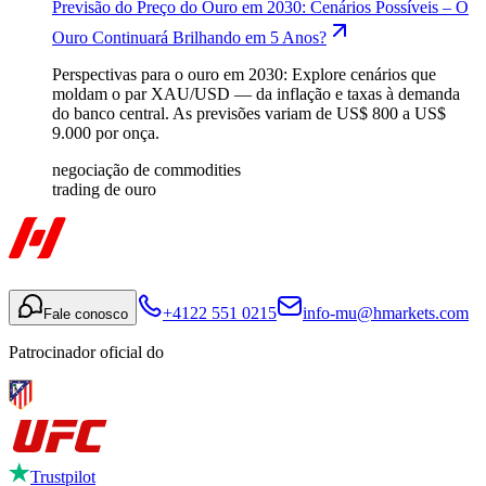
Previsão do Preço do Ouro em 2030: Cenários Possíveis – O
Ouro Continuará Brilhando em 5 Anos?
Perspectivas para o ouro em 2030: Explore cenários que
moldam o par XAU/USD — da inflação e taxas à demanda
do banco central. As previsões variam de US$ 800 a US$
9.000 por onça.
negociação de commodities
trading de ouro
+4122 551 0215
info-mu@hmarkets.com
Fale conosco
Patrocinador oficial do
Trustpilot