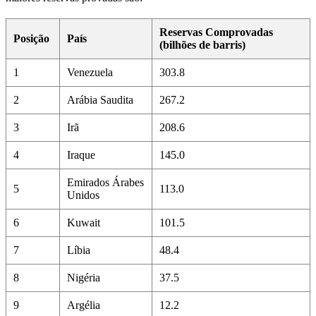
Reservas Comprovadas
Posição
País
(bilhões de barris)
1
Venezuela
303.8
2
Arábia Saudita
267.2
3
Irã
208.6
4
Iraque
145.0
Emirados Árabes
5
113.0
Unidos
6
Kuwait
101.5
7
Líbia
48.4
8
Nigéria
37.5
9
Argélia
12.2