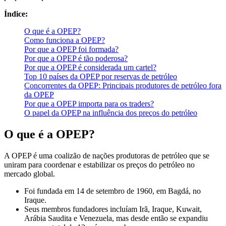
Índice:
O que é a OPEP?
Como funciona a OPEP?
Por que a OPEP foi formada?
Por que a OPEP é tão poderosa?
Por que a OPEP é considerada um cartel?
Top 10 países da OPEP por reservas de petróleo
Concorrentes da OPEP: Principais produtores de petróleo fora
da OPEP
Por que a OPEP importa para os traders?
O papel da OPEP na influência dos preços do petróleo
O que é a OPEP?
A OPEP é uma coalizão de nações produtoras de petróleo que se
uniram para coordenar e estabilizar os preços do petróleo no
mercado global.
Foi fundada em 14 de setembro de 1960, em Bagdá, no
Iraque.
Seus membros fundadores incluíam Irã, Iraque, Kuwait,
Arábia Saudita e Venezuela, mas desde então se expandiu