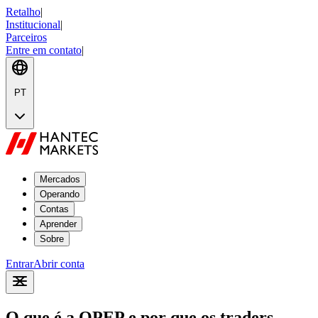
Retalho
|
Institucional
|
Parceiros
Entre em contato
|
PT
Mercados
Operando
Contas
Aprender
Sobre
Entrar
Abrir conta
O que é a OPEP e por que os traders