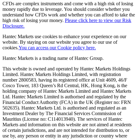
CFDs are complex instruments and come with a high risk of losing
money rapidly due to leverage. You should consider whether you
understand how CFDs work and whether you can afford to take the
high risk of losing your money.
Please click here to view our Risk
Disclosure.
Hantec Markets use cookies to enhance your experience on our
website. By staying on our website you agree to our use of
cookies.
You can access our Cookie policy here.
Hantec Markets is a trading name of Hantec Group.
This website is owned and operated by Hantec Markets Holdings
Limited. Hantec Markets Holdings Limited, w
ith registration
number 2800583, having its registered office at Unit 4609, 46/F
Cosco Tower, 183 Queen’s Rd Central, HK, Hong Kong,
is the
holding company of Hantec Markets Limited and Hantec Markets
Ltd. Hantec Markets Limited is authorised and regulated by the
Financial Conduct Authority (FCA) in the UK (Register no: FRN
502635). Hantec Markets Ltd. is authorised and regulated as an
Investment Dealer by The Financial Services Commission of
Mauritius (License no: C114013940). The services of Hantec
Markets and information on this website are not aimed at residents
of certain jurisdictions, and are not intended for distribution to, or
use by, any person or entity in any jurisdiction or country where