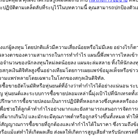
ละปฏิบัติตามเคล็ดลับที่ระบุไว้ในบทความนี้ คุณสามารถปกป้องต
่ผู้ลงทุน โดยปกติแล้วมีความเสี่ยงน้อยหรือไม่มีเลย อย่างไรก็ต
พลวงตาของความสามารถในการทำกำไร แผนนี้พึ่งพาการไหลเข้าของนั
ด เมื่อจำนวนของนักลงทุนใหม่ลดน้อยลง แผนจะล่มสลาย ทิ้งให้นัก
สกุลเงินดิจิทัลสูงขึ้นอย่างเทียมโดยการเผยแพร่ข้อมูลเท็จหรือข่าว
้มีความแพร่หลายโดยเฉพาะในโลกของสกุลเงินดิจิทัล.
้อขายอัตโนมัติหรือหุ่นยนต์ที่อ้างว่าทำกำไรได้อย่างแน่นอน ระ
ญ หุ่นยนต์และระบบการซื้อขายปลอมเหล่านี้มุ่งเป้าไปที่นักเทรดทั้
ึกษาการซื้อขายปลอมเป็นการปฏิบัติที่หลอกลวงซึ่งบุคคลหรือองค์กรแ
่อช่วยให้ลูกค้าทำกำไรอย่างมากและยังสามารถเสนอการจัดการเงิ
ยที่มากเกินไป และมักจะมีคุณภาพต่ำหรือถูกสร้างขึ้นทั้งหมด ทำให้ล
ห้สัญญาณการซื้อขายที่ถูกต้องและทำกำไรได้ในราคา ซึ่งรวมถึงข้
รือแม้แต่ทำให้เกิดผลเสีย ส่งผลให้เกิดการสูญเสียสำหรับนักเทรดที