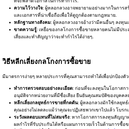
ที่จะพลาดโอกาสในการทำกำไร.
ความไว้วางใจ
: ผู้หลอกลวงอาจพยายามอย่างมากในการสร้า
และเอกสารที่น่าเชื่อถือเพื่อให้ดูถูกต้องตามกฎหมาย.
หลักฐานทางสังคม
: ผู้หลอกลวงอาจอ้างว่ามีคนอื่นๆ ลงทุน
ขาดความรู้
: เหยื่อของกลโกงการซื้อขายหลายคนไม่มีประสบ
เสี่ยงและทำสัญญาว่าจะทำกำไรได้ง่ายๆ.
วิธีหลีกเลี่ยงกลโกงการซื้อขาย
มีมาตรการง่ายๆ หลายประการที่คุณสามารถทำได้เพื่อปกป้องตัวเ
ทำการตรวจสอบอย่างละเอียด
: ก่อนที่จะลงทุนในโอกาสก
อนุมัติจากหน่วยงานที่มีชื่อเสียง ยืนยันคุณสมบัติของบุคคลห
หลีกเลี่ยงกลยุทธ์การขายที่กดดัน
: ผู้หลอกลวงมักใช้กลยุทธ
คุณอย่างไม่ลดละแม้ว่าคุณจะปฏิเสธพวกเขาไปแล้ว โบรกเกอ
ระวังผลตอบแทนที่ไม่สมจริง
: หากโอกาสการลงทุนสัญญาผลตอ
ผลกำไรที่รับประกันได้หรือแผนการรวยเร็วในด้านการซื้อ