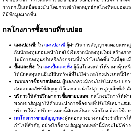
การตกเป็นเหยื่อของมัน โดยการเข้าใจกลยุทธ์กลโกงที่พบบ่อยแ
ที่มีข้อมูลมากขึ้น.
กลโกงการซื้อขายที่พบบ่อย
แผนปอนซี
: ใน
แผนปอนซี
ผู้ดำเนินการสัญญาผลตอบแทนสูงแก
กับนักลงทุนก่อนหน้าโดยใช้เงินจากนักลงทุนใหม่ สร้างภา
ไม่มีการลงทุนจริงหรือกิจกรรมที่ทำกำไรเกิดขึ้น ในที่สุ
ปั๊มและทิ้ง
: ใน
แผนปั๊มและทิ้ง
ผู้ฉ้อโกงจะทำให้ราคาหุ้นหรือ
ให้นักลงทุนคนอื่นมีสินทรัพย์ที่ไม่มีค่า กลโกงประเภทนี
ระบบการซื้อขายปลอม
: ผู้หลอกลวงมักจะโปรโมทระบบการซื
ส่งมอบผลลัพธ์ที่สัญญาไว้และอาจนำไปสู่การสูญเสียที่สำคั
บริการให้คำปรึกษาการซื้อขายปลอม
: กลโกงบริการให้คำปร
พวกเขาสัญญาให้คำแนะนำการซื้อขายที่ปรับให้เหมาะสมเพื
บริการให้คำปรึกษาเหล่านี้มักจะเป็นการฉ้อโกง มีค่าใช้จ่า
กลโกงการขายสัญญาณ
: ผู้หลอกลวงบางคนอ้างว่ามีการใ
กำไรที่สำคัญ อย่างไรก็ตาม สัญญาณเหล่านี้มักจะไม่มีค่า ห