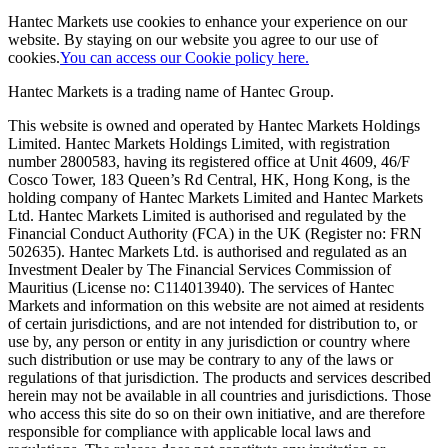
Hantec Markets use cookies to enhance your experience on our
website. By staying on our website you agree to our use of
cookies.
You can access our Cookie policy here.
Hantec Markets is a trading name of Hantec Group.
This website is owned and operated by Hantec Markets Holdings
Limited. Hantec Markets Holdings Limited, w
ith registration
number 2800583, having its registered office at Unit 4609, 46/F
Cosco Tower, 183 Queen’s Rd Central, HK, Hong Kong,
is the
holding company of Hantec Markets Limited and Hantec Markets
Ltd. Hantec Markets Limited is authorised and regulated by the
Financial Conduct Authority (FCA) in the UK (Register no: FRN
502635). Hantec Markets Ltd. is authorised and regulated as an
Investment Dealer by The Financial Services Commission of
Mauritius (License no: C114013940). The services of Hantec
Markets and information on this website are not aimed at residents
of certain jurisdictions, and are not intended for distribution to, or
use by, any person or entity in any jurisdiction or country where
such distribution or use may be contrary to any of the laws or
regulations of that jurisdiction. The products and services described
herein may not be available in all countries and jurisdictions. Those
who access this site do so on their own initiative, and are therefore
responsible for compliance with applicable local laws and