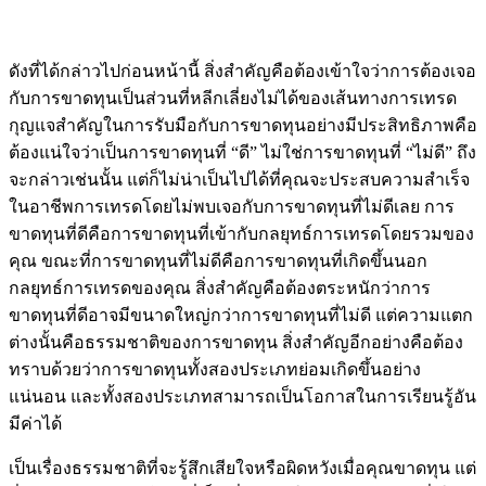
ดังที่ได้กล่าวไปก่อนหน้านี้ สิ่งสำคัญคือต้องเข้าใจว่าการต้องเจอ
กับการขาดทุนเป็นส่วนที่หลีกเลี่ยงไม่ได้ของเส้นทางการเทรด
กุญแจสำคัญในการรับมือกับการขาดทุนอย่างมีประสิทธิภาพคือ
ต้องแน่ใจว่าเป็นการขาดทุนที่ “ดี” ไม่ใช่การขาดทุนที่ “ไม่ดี” ถึง
จะกล่าวเช่นนั้น แต่ก็ไม่น่าเป็นไปได้ที่คุณจะประสบความสำเร็จ
ในอาชีพการเทรดโดยไม่พบเจอกับการขาดทุนที่ไม่ดีเลย การ
ขาดทุนที่ดีคือการขาดทุนที่เข้ากับกลยุทธ์การเทรดโดยรวมของ
คุณ ขณะที่การขาดทุนที่ไม่ดีคือการขาดทุนที่เกิดขึ้นนอก
กลยุทธ์การเทรดของคุณ สิ่งสำคัญคือต้องตระหนักว่าการ
ขาดทุนที่ดีอาจมีขนาดใหญ่กว่าการขาดทุนที่ไม่ดี แต่ความแตก
ต่างนั้นคือธรรมชาติของการขาดทุน สิ่งสำคัญอีกอย่างคือต้อง
ทราบด้วยว่าการขาดทุนทั้งสองประเภทย่อมเกิดขึ้นอย่าง
แน่นอน และทั้งสองประเภทสามารถเป็นโอกาสในการเรียนรู้อัน
มีค่าได้
เป็นเรื่องธรรมชาติที่จะรู้สึกเสียใจหรือผิดหวังเมื่อคุณขาดทุน แต่