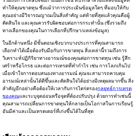
รวมถึงการโทษปัจจัยภายนอก เช่น ที่ปรึกษาหรือแหล่งข้อมูลที่
ทำให้คุณขาดทุน ซึ่งแม้ว่าการประเมินข้อมูลใดๆ ที่มอบให้กับ
คุณอย่างมีวิจารณญาณเป็นสิ่งสำคัญ แต่ท้ายที่สุดแล้วคุณคือผู้
ตัดสินใจ และคุณควรรับผิดชอบต่อการกระทำนั้น (ซึ่งรวมถึง
ทางเลือกของคุณในการเลือกที่ปรึกษา/แหล่งข้อมูล)
ในอีกด้านหนึ่ง มีขั้นตอนเชิงบวกบางประการที่คุณสามารถ
เลือกทำได้เมื่อต้องรับมือกับการขาดทุน สิ่งเหล่านี้รวมถึงการ
วิเคราะห์ปฏิกิริยาทางอารมณ์ของคุณต่อการขาดทุน เช่น รู้สึก
เศร้าหรือโกรธ และต่อการเทรดที่ทำกำไร เช่น การโลภเกินไป
เมื่อเข้าใจการตอบสนองทางอารมณ์ คุณจะสามารถควบคุม
อารมณ์เหล่านั้นได้ดีขึ้นและตัดสินใจได้อย่างมีเหตุผลมากขึ้น สิ่ง
สำคัญอีกอย่างคือต้องให้เวลากับการไตร่ตรอง
กลยุทธ์การเทรด
ของคุณ
และระบุจุดอ่อนหรือจุดที่ต้องปรับปรุง ด้วยการทำเช่นนี้
คุณสามารถเปลี่ยนการขาดทุนให้กลายเป็นโอกาสในการเรียนรู้
อันมีค่าและเป็นเทรดเดอร์ที่เก่งขึ้นได้ในที่สุด