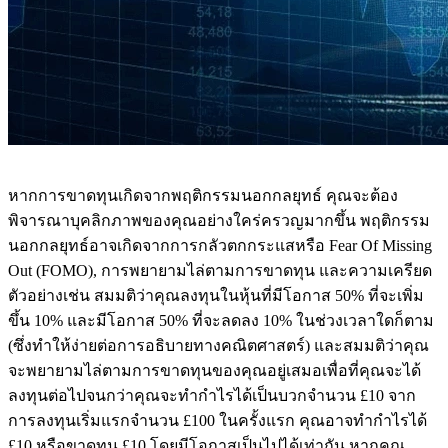
หากการขาดทุนเกิดจากพฤติกรรมนอกกลยุทธ์ คุณจะต้อง
พิจารณาบุคลิกภาพของคุณอย่างใคร่ครวญมากขึ้น พฤติกรรม
นอกกลยุทธ์อาจเกิดจากการกลัวตกกระแสหรือ Fear Of Missing
Out (FOMO), การพยายามไล่ตามการขาดทุน และความเครียด
ตัวอย่างเช่น สมมติว่าคุณลงทุนในหุ้นที่มีโอกาส 50% ที่จะเพิ่ม
ขึ้น 10% และมีโอกาส 50% ที่จะลดลง 10% ในช่วงเวลาใดก็ตาม
(ซึ่งทำให้ง่ายต่อการอธิบายทางคณิตศาสตร์) และสมมติว่าคุณ
จะพยายามไล่ตามการขาดทุนของคุณอยู่เสมอเพื่อที่คุณจะได้
ลงทุนต่อไปจนกว่าคุณจะทำกำไรได้เป็นบวกจำนวน £10 จาก
การลงทุนเริ่มแรกจำนวน £100 ในครั้งแรก คุณอาจทำกำไรได้
£10 หรือขาดทุน £10 โดยมีโอกาสเป็นไปได้เท่ากัน หากคุณ