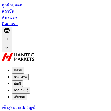
ลูกค้าบุคคล
|
สถาบัน
|
พันธมิตร
ติดต่อเรา
|
TH
ตลาด
การเทรด
บัญชี
การเรียนรู้
เกี่ยวกับ
เข้าสู่ระบบ
เปิดบัญชี