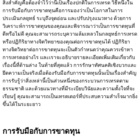
สิ่งสำคัญคือต้องจำไว้ว่านี่เป็นเรื่องปกติในการเทรด วิธีหนึ่งใน
การรับมือกับการขาดทุนคือการมองว่าเป็นโอกาสในการ
ประเมินกลยุทธ์ ระบุถึงจุดอ่อน และปรับปรุงแนวทาง ด้วยการ
วิเคราะห์การขาดทุนของคุณและพิจารณาว่าเป็นการขาดทุนที่
ดีหรือไม่ดี คุณจะสามารถระบุความล้มเหลวในกลยุทธ์การเทรด
หรือปฏิกิริยาทางจิตวิทยาของคุณต่อการขาดทุนได้ ปฏิกิริยา
ทางจิตวิทยาต่อการขาดทุนจะเป็นตัวกำหนดว่าคุณควรเข้าหา
การเทรดอย่างไร และเราจะอธิบายรายละเอียดเพิ่มเติมเกี่ยวกับ
เรื่องนี้ที่ด้านล่าง ในท้ายที่สุดแล้ว การรักษาทัศนคติเชิงบวกและ
ยึดความเป็นจริงเมื่อต้องรับมือกับการขาดทุนนั้นเป็นเรื่องสำคัญ
การรับรู้ว่าสิ่งเหล่านี้เป็นส่วนหนึ่งของกระบวนการเทรดตาม
ธรรมชาติ และด้วยแนวทางที่มีระเบียบวินัยและความตั้งใจที่จะ
เรียนรู้ คุณจะสามารถเป็นเทรดเดอร์ที่ประสบความสำเร็จมากยิ่ง
ขึ้นได้ในระยะยาว
การรับมือกับการขาดทุน