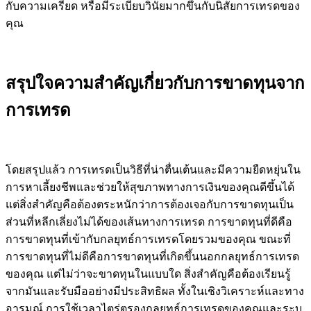
กับความเครียด หรือมีระเบียบวินัยมากขึ้นกับนิสัยการเทรดของ
คุณ
สรุปใจความสำคัญเกี่ยวกับการขาดทุนจาก
การเทรด
โดยสรุปแล้ว การเทรดเป็นวิธีที่น่าตื่นเต้นและมีความยืดหยุ่นใน
การหาเลี้ยงชีพและช่วยให้สุขภาพทางการเงินของคุณดีขึ้นได้
แต่สิ่งสำคัญคือต้องตระหนักว่าการต้องเจอกับการขาดทุนเป็น
ส่วนที่หลีกเลี่ยงไม่ได้ของเส้นทางการเทรด การขาดทุนที่ดีคือ
การขาดทุนที่เข้ากับกลยุทธ์การเทรดโดยรวมของคุณ ขณะที่
การขาดทุนที่ไม่ดีคือการขาดทุนที่เกิดขึ้นนอกกลยุทธ์การเทรด
ของคุณ แต่ไม่ว่าจะขาดทุนในแบบใด สิ่งสำคัญคือต้องเรียนรู้
จากมันและรับมืออย่างมีประสิทธิผล ทั้งในเชิงวิเคราะห์และทาง
อารมณ์ การใช้เวลาไตร่ตรองกลยุทธ์การเทรดของคุณและระบุ