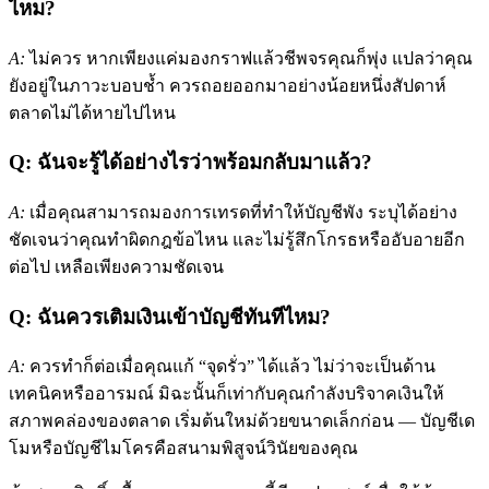
ไหม?
A:
ไม่ควร หากเพียงแค่มองกราฟแล้วชีพจรคุณก็พุ่ง แปลว่าคุณ
ยังอยู่ในภาวะบอบช้ำ ควรถอยออกมาอย่างน้อยหนึ่งสัปดาห์
ตลาดไม่ได้หายไปไหน
Q: ฉันจะรู้ได้อย่างไรว่าพร้อมกลับมาแล้ว?
A:
เมื่อคุณสามารถมองการเทรดที่ทำให้บัญชีพัง ระบุได้อย่าง
ชัดเจนว่าคุณทำผิดกฎข้อไหน และไม่รู้สึกโกรธหรืออับอายอีก
ต่อไป เหลือเพียงความชัดเจน
Q: ฉันควรเติมเงินเข้าบัญชีทันทีไหม?
A:
ควรทำก็ต่อเมื่อคุณแก้ “จุดรั่ว” ได้แล้ว ไม่ว่าจะเป็นด้าน
เทคนิคหรืออารมณ์ มิฉะนั้นก็เท่ากับคุณกำลังบริจาคเงินให้
สภาพคล่องของตลาด เริ่มต้นใหม่ด้วยขนาดเล็กก่อน — บัญชีเด
โมหรือบัญชีไมโครคือสนามพิสูจน์วินัยของคุณ