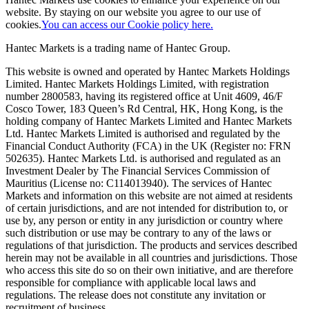
website. By staying on our website you agree to our use of
cookies.
You can access our Cookie policy here.
Hantec Markets is a trading name of Hantec Group.
This website is owned and operated by Hantec Markets Holdings
Limited. Hantec Markets Holdings Limited, w
ith registration
number 2800583, having its registered office at Unit 4609, 46/F
Cosco Tower, 183 Queen’s Rd Central, HK, Hong Kong,
is the
holding company of Hantec Markets Limited and Hantec Markets
Ltd. Hantec Markets Limited is authorised and regulated by the
Financial Conduct Authority (FCA) in the UK (Register no: FRN
502635). Hantec Markets Ltd. is authorised and regulated as an
Investment Dealer by The Financial Services Commission of
Mauritius (License no: C114013940). The services of Hantec
Markets and information on this website are not aimed at residents
of certain jurisdictions, and are not intended for distribution to, or
use by, any person or entity in any jurisdiction or country where
such distribution or use may be contrary to any of the laws or
regulations of that jurisdiction. The products and services described
herein may not be available in all countries and jurisdictions. Those
who access this site do so on their own initiative, and are therefore
responsible for compliance with applicable local laws and
regulations. The release does not constitute any invitation or
recruitment of business.