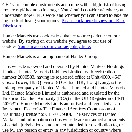
CFDs are complex instruments and come with a high risk of losing
money rapidly due to leverage. You should consider whether you
understand how CFDs work and whether you can afford to take the
high risk of losing your money.
Please click here to view our Risk
Disclosure.
Hantec Markets use cookies to enhance your experience on our
website. By staying on our website you agree to our use of
cookies.
You can access our Cookie policy here.
Hantec Markets is a trading name of Hantec Group.
This website is owned and operated by Hantec Markets Holdings
Limited. Hantec Markets Holdings Limited, w
ith registration
number 2800583, having its registered office at Unit 4609, 46/F
Cosco Tower, 183 Queen’s Rd Central, HK, Hong Kong,
is the
holding company of Hantec Markets Limited and Hantec Markets
Ltd. Hantec Markets Limited is authorised and regulated by the
Financial Conduct Authority (FCA) in the UK (Register no: FRN
502635). Hantec Markets Ltd. is authorised and regulated as an
Investment Dealer by The Financial Services Commission of
Mauritius (License no: C114013940). The services of Hantec
Markets and information on this website are not aimed at residents
of certain jurisdictions, and are not intended for distribution to, or
use by, any person or entity in any jurisdiction or country where