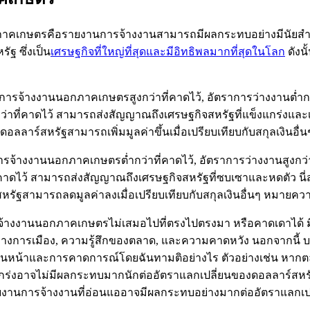
คเกษตรคือรายงานการจ้างงานสามารถมีผลกระทบอย่างมีนัยสำคัญ
ฐ ซึ่งเป็น
เศรษฐกิจที่ใหญ่ที่สุดและมีอิทธิพลมากที่สุดในโลก
ดังน
าการจ้างงานนอกภาคเกษตรสูงกว่าที่คาดไว้, อัตราการว่างงานต่ำกว่า
งกว่าที่คาดไว้ สามารถส่งสัญญาณถึงเศรษฐกิจสหรัฐที่แข็งแกร่งและ
ดอลลาร์สหรัฐสามารถเพิ่มมูลค่าขึ้นเมื่อเปรียบเทียบกับสกุลเงินอ
รจ้างงานนอกภาคเกษตรต่ำกว่าที่คาดไว้, อัตราการว่างงานสูงกว่าที
ว่าที่คาดไว้ สามารถส่งสัญญาณถึงเศรษฐกิจสหรัฐที่ซบเซาและหดตัว
รัฐสามารถลดมูลค่าลงเมื่อเปรียบเทียบกับสกุลเงินอื่นๆ หมายควา
จ้างงานนอกภาคเกษตรไม่เสมอไปที่ตรงไปตรงมา หรือคาดเดาได้ มีป
ารณ์ทางการเมือง, ความรู้สึกของตลาด, และความคาดหวัง นอกจากน
ก่อนหน้าและการคาดการณ์โดยฉันทามติอย่างไร ตัวอย่างเช่น หากต
งแกร่งอาจไม่มีผลกระทบมากนักต่ออัตราแลกเปลี่ยนของดอลลาร์
ๆ รายงานการจ้างงานที่อ่อนแออาจมีผลกระทบอย่างมากต่ออัตราแลกเ