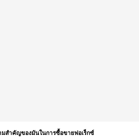
มสำคัญของมันในการซื้อขายฟอเร็กซ์