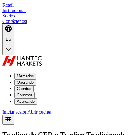
Retail
|
Institucional
|
Socios
Contáctenos
|
ES
Mercados
Operando
Cuentas
Conozca
Acerca de
Iniciar sesión
Abrir cuenta
Trading de CFD o Trading Tradicional: