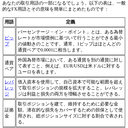
あなたの取引用語の一部になるでしょう。以下の表は、一般
的なFX用語とその意味を簡単にまとめたものです：
用語
定義
パーセンテージ・イン・ポイント」とは、ある為替
ピッ
レートが市場慣例に基づいて行うことができる最小
プ
の値動きのことです。通常、1ピップはほとんどの
通貨ペアで0.0001に相当します。
外国為替市場において、ある通貨を別の通貨に対し
通貨
て表すこと。例えば、EUR/USDは米ドルに対する
ペア
ユーロを表します。
レバ
借入資本を使用して、自己資本で可能な範囲を超え
レッ
て取引ポジションの規模を拡大すること。レバレッ
ジ
ジは利益と損失の両方を増幅させることができる。
取引ポジションを建て、維持するために必要な金
証拠
額。潜在的な損失をカバーするための担保として使
金
用され、総ポジションサイズに対する割合で表され
る。