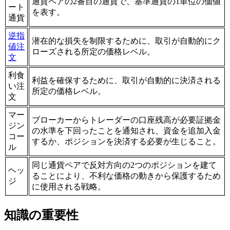
通貨ペアの2番目の通貨で、基準通貨の1単位の価値
ート
を表す。
通貨
逆指
潜在的な損失を制限するために、取引が自動的にク
値注
ローズされる所定の価格レベル。
文
利食
利益を確保するために、取引が自動的に決済される
い注
所定の価格レベル。
文
マー
ブローカーからトレーダーの口座残高が必要証拠金
ジン
の水準を下回ったことを通知され、資金を追加入金
コー
するか、ポジションを決済する必要が生じること。
ル
同じ通貨ペアで反対方向の2つのポジションを建て
ヘッ
ることにより、不利な価格の動きから保護するため
ジ
に使用される戦略。
知識の重要性