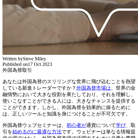
Written by
Steve Miley
Published on
17 Oct 2023
外国為替取引
あなたは外国為替のスリリングな世界に飛び込むことを熱望
している新進トレーダーですか？
外国為替市場は
、世界の金
融情勢において大きな役割を果たしており、それを理解し、
使いこなすことができる人には、大きなチャンスを提供する
ことができます。しかし、外国為替を効果的に操るために
は、正しいツールと知識を身につけることが不可欠です。
外国為替ウェブセミナーは、
初心者が
通貨について
学び
、取
引を
始めるのに最適な方法
です。ウェビナーは単なる情報提