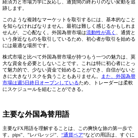
経済力と市場力学に反応し、通貨間の終わりのない変動を追
跡します。
このような複雑なマーケットを取引するには、基本的なこと
を知らなければなりません。最初は難しく感じるかもしれま
せんが、ご心配なく。外国為替市場は
流動性が高く
、通貨と
いう身近なものを取引しているため、初心者が取引を始める
には最適な場所です。
株式市場と比べて外国為替市場が持つもう一つの魅力は、莫
大な資金を必要としないことです。これは特に初心者にとっ
て魅力的で、少ない資金で始めることができ、自信がないと
きに大きなリスクを負うこともありません。
また、外国為替
市場は週5日終日オープンしている
ため、トレーダーは柔軟
にスケジュールを組むことができる。
主要な外国為替用語
主要なFX用語を理解することは、この爽快な旅の第一歩で
す。pips”、”レバレッジ”、
“通貨ペア
“などの用語は、すぐに