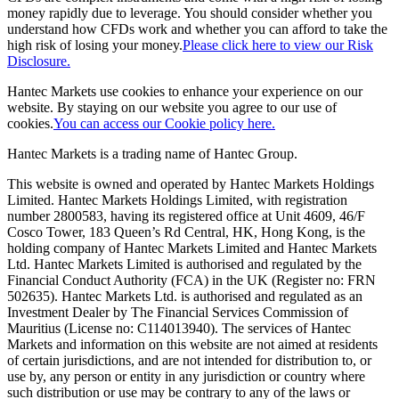
money rapidly due to leverage. You should consider whether you
understand how CFDs work and whether you can afford to take the
high risk of losing your money.
Please click here to view our Risk
Disclosure.
Hantec Markets use cookies to enhance your experience on our
website. By staying on our website you agree to our use of
cookies.
You can access our Cookie policy here.
Hantec Markets is a trading name of Hantec Group.
This website is owned and operated by Hantec Markets Holdings
Limited. Hantec Markets Holdings Limited, w
ith registration
number 2800583, having its registered office at Unit 4609, 46/F
Cosco Tower, 183 Queen’s Rd Central, HK, Hong Kong,
is the
holding company of Hantec Markets Limited and Hantec Markets
Ltd. Hantec Markets Limited is authorised and regulated by the
Financial Conduct Authority (FCA) in the UK (Register no: FRN
502635). Hantec Markets Ltd. is authorised and regulated as an
Investment Dealer by The Financial Services Commission of
Mauritius (License no: C114013940). The services of Hantec
Markets and information on this website are not aimed at residents
of certain jurisdictions, and are not intended for distribution to, or
use by, any person or entity in any jurisdiction or country where
such distribution or use may be contrary to any of the laws or