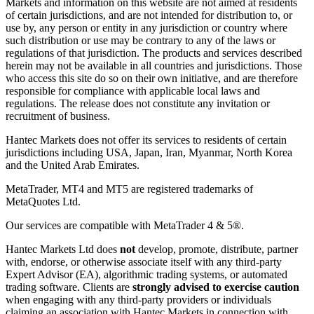
Markets and information on this website are not aimed at residents
of certain jurisdictions, and are not intended for distribution to, or
use by, any person or entity in any jurisdiction or country where
such distribution or use may be contrary to any of the laws or
regulations of that jurisdiction. The products and services described
herein may not be available in all countries and jurisdictions. Those
who access this site do so on their own initiative, and are therefore
responsible for compliance with applicable local laws and
regulations. The release does not constitute any invitation or
recruitment of business.
Hantec Markets does not offer its services to residents of certain
jurisdictions including USA, Japan, Iran, Myanmar, North Korea
and the United Arab Emirates.
MetaTrader, MT4 and MT5 are registered trademarks of
MetaQuotes Ltd.
Our services are compatible with MetaTrader 4 & 5®.
Hantec Markets Ltd does
not
develop, promote, distribute, partner
with, endorse, or otherwise associate itself with any third-party
Expert Advisor (EA), algorithmic trading systems, or automated
trading software. Clients are
strongly advised to exercise caution
when engaging with any third-party providers or individuals
claiming an association with Hantec Markets in connection with