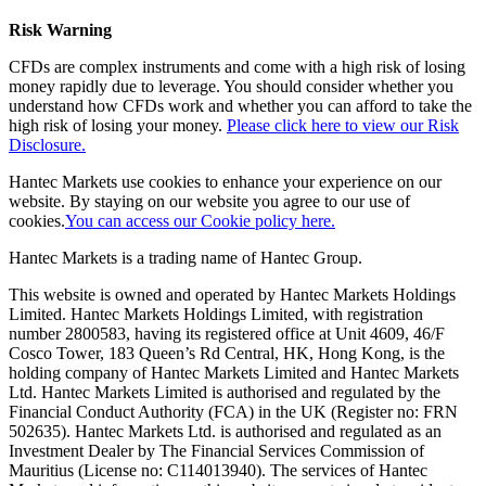
Risk Warning
CFDs are complex instruments and come with a high risk of losing
money rapidly due to leverage. You should consider whether you
understand how CFDs work and whether you can afford to take the
high risk of losing your money.
Please click here to view our Risk
Disclosure.
Hantec Markets use cookies to enhance your experience on our
website. By staying on our website you agree to our use of
cookies.
You can access our Cookie policy here.
Hantec Markets is a trading name of Hantec Group.
This website is owned and operated by Hantec Markets Holdings
Limited. Hantec Markets Holdings Limited, w
ith registration
number 2800583, having its registered office at Unit 4609, 46/F
Cosco Tower, 183 Queen’s Rd Central, HK, Hong Kong,
is the
holding company of Hantec Markets Limited and Hantec Markets
Ltd. Hantec Markets Limited is authorised and regulated by the
Financial Conduct Authority (FCA) in the UK (Register no: FRN
502635). Hantec Markets Ltd. is authorised and regulated as an
Investment Dealer by The Financial Services Commission of
Mauritius (License no: C114013940). The services of Hantec