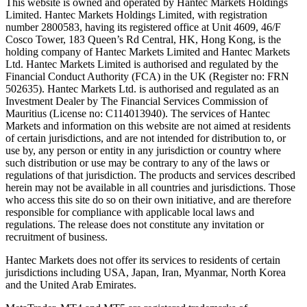
This website is owned and operated by Hantec Markets Holdings
Limited. Hantec Markets Holdings Limited, w
ith registration
number 2800583, having its registered office at Unit 4609, 46/F
Cosco Tower, 183 Queen’s Rd Central, HK, Hong Kong,
is the
holding company of Hantec Markets Limited and Hantec Markets
Ltd. Hantec Markets Limited is authorised and regulated by the
Financial Conduct Authority (FCA) in the UK (Register no: FRN
502635). Hantec Markets Ltd. is authorised and regulated as an
Investment Dealer by The Financial Services Commission of
Mauritius (License no: C114013940). The services of Hantec
Markets and information on this website are not aimed at residents
of certain jurisdictions, and are not intended for distribution to, or
use by, any person or entity in any jurisdiction or country where
such distribution or use may be contrary to any of the laws or
regulations of that jurisdiction. The products and services described
herein may not be available in all countries and jurisdictions. Those
who access this site do so on their own initiative, and are therefore
responsible for compliance with applicable local laws and
regulations. The release does not constitute any invitation or
recruitment of business.
Hantec Markets does not offer its services to residents of certain
jurisdictions including USA, Japan, Iran, Myanmar, North Korea
and the United Arab Emirates.